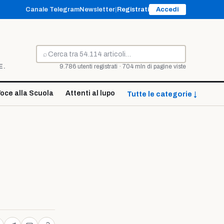
Canale Telegram
Newsletter
|
Registrati
Accedi
⌕
Cerca
E.
9.786 utenti registrati · 704 mln di pagine viste
oce alla Scuola
Attenti al lupo
Tutte le categorie ↓