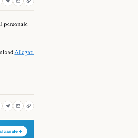
el personale
nload
Allegati
al canale →