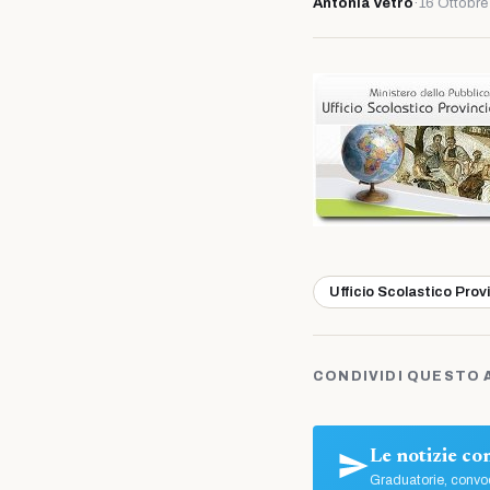
Antonia Vetro
·
16 Ottobre
Ufficio Scolastico Prov
CONDIVIDI QUESTO 
Le notizie c
Graduatorie, convoc