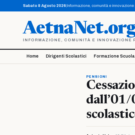
Vai
Sabato 8 Agosto 2026
|
Informazione, comunità e innovazione pe
al
contenuto
AetnaNet.or
INFORMAZIONE, COMUNITÀ E INNOVAZIONE PE
Home
Dirigenti Scolastici
Formazione Scuola
PENSIONI
Cessazio
dall’01/
scolasti