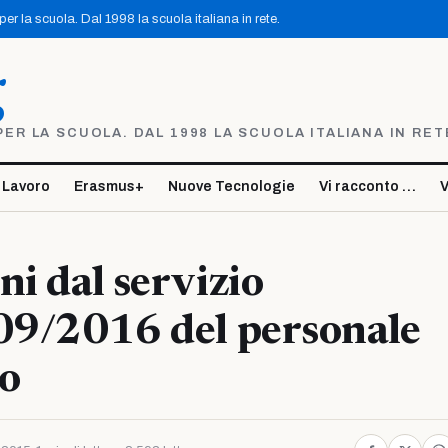
r la scuola. Dal 1998 la scuola italiana in rete.
g
R LA SCUOLA. DAL 1998 LA SCUOLA ITALIANA IN RET
 Lavoro
Erasmus+
Nuove Tecnologie
Vi racconto …
V
ni dal servizio
09/2016 del personale
co