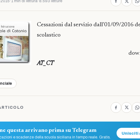
 2015
·
1 min di lettura
·
8.593 letture
Cessazioni dal servizio dall’01/09/2016 d
scolastico
dow
AT_CT
inciale
ARTICOLO
ome questa arrivano prima su Telegram
Unisciti 
azioni e scadenze della scuola siciliana in tempo reale. Gratis.