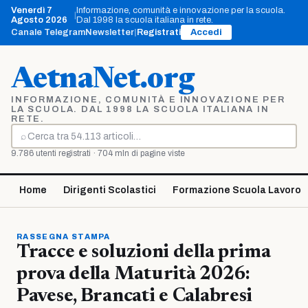
Vai
Venerdì 7
Informazione, comunità e innovazione per la scuola.
|
al
Agosto 2026
Dal 1998 la scuola italiana in rete.
contenuto
Canale Telegram
Newsletter
|
Registrati
Accedi
AetnaNet.org
INFORMAZIONE, COMUNITÀ E INNOVAZIONE PER
LA SCUOLA. DAL 1998 LA SCUOLA ITALIANA IN
RETE.
⌕
Cerca
9.786 utenti registrati · 704 mln di pagine viste
Home
Dirigenti Scolastici
Formazione Scuola Lavoro
RASSEGNA STAMPA
Tracce e soluzioni della prima
prova della Maturità 2026:
Pavese, Brancati e Calabresi