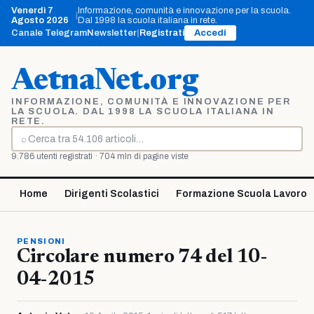
Vai
Venerdì 7
Informazione, comunità e innovazione per la scuola.
|
al
Agosto 2026
Dal 1998 la scuola italiana in rete.
contenuto
Canale Telegram
Newsletter
|
Registrati
Accedi
AetnaNet.org
INFORMAZIONE, COMUNITÀ E INNOVAZIONE PER
LA SCUOLA. DAL 1998 LA SCUOLA ITALIANA IN
RETE.
⌕
Cerca
9.786 utenti registrati · 704 mln di pagine viste
Home
Dirigenti Scolastici
Formazione Scuola Lavoro
PENSIONI
Circolare numero 74 del 10-
04-2015