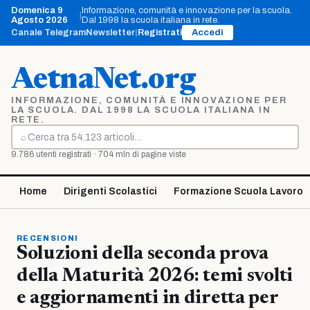
Vai
Domenica 9
Informazione, comunità e innovazione per la scuola.
|
al
Agosto 2026
Dal 1998 la scuola italiana in rete.
contenuto
Canale Telegram
Newsletter
|
Registrati
Accedi
AetnaNet.org
INFORMAZIONE, COMUNITÀ E INNOVAZIONE PER
LA SCUOLA. DAL 1998 LA SCUOLA ITALIANA IN
RETE.
⌕
Cerca
9.786 utenti registrati · 704 mln di pagine viste
Home
Dirigenti Scolastici
Formazione Scuola Lavoro
RECENSIONI
Soluzioni della seconda prova
della Maturità 2026: temi svolti
e aggiornamenti in diretta per