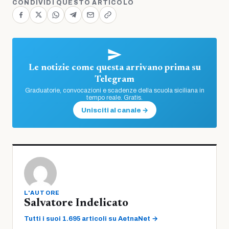
CONDIVIDI QUESTO ARTICOLO
Le notizie come questa arrivano prima su
Telegram
Graduatorie, convocazioni e scadenze della scuola siciliana in
tempo reale. Gratis.
Unisciti al canale →
L'AUTORE
Salvatore Indelicato
Tutti i suoi 1.695 articoli su AetnaNet →