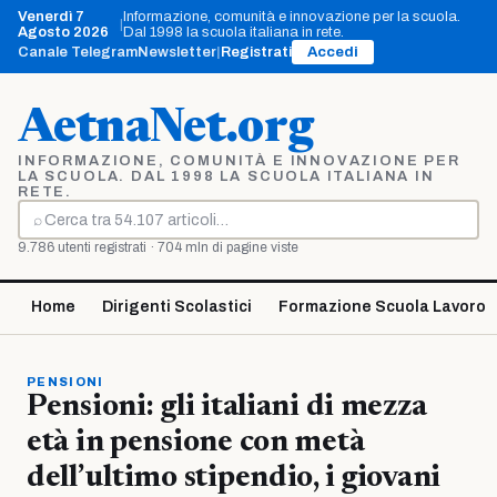
Vai
Venerdì 7
Informazione, comunità e innovazione per la scuola.
|
al
Agosto 2026
Dal 1998 la scuola italiana in rete.
contenuto
Canale Telegram
Newsletter
|
Registrati
Accedi
AetnaNet.org
INFORMAZIONE, COMUNITÀ E INNOVAZIONE PER
LA SCUOLA. DAL 1998 LA SCUOLA ITALIANA IN
RETE.
⌕
Cerca
9.786 utenti registrati · 704 mln di pagine viste
Home
Dirigenti Scolastici
Formazione Scuola Lavoro
PENSIONI
Pensioni: gli italiani di mezza
età in pensione con metà
dell’ultimo stipendio, i giovani