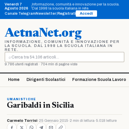
Vai
Venerdì 7
Informazione, comunità e innovazione per la scuola.
|
al
Agosto 2026
Dal 1998 la scuola italiana in rete.
contenuto
Canale Telegram
Newsletter
|
Registrati
Accedi
AetnaNet.org
INFORMAZIONE, COMUNITÀ E INNOVAZIONE PER
LA SCUOLA. DAL 1998 LA SCUOLA ITALIANA IN
RETE.
⌕
Cerca
9.786 utenti registrati · 704 mln di pagine viste
Home
Dirigenti Scolastici
Formazione Scuola Lavoro
UMANISTICHE
Garibaldi in Sicilia
Carmelo Torrisi
·
25 Gennaio 2015
·
2 min di lettura
·
5.018 letture