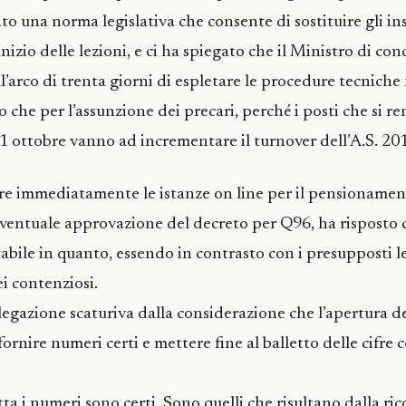
tato una norma legislativa che consente di sostituire gli i
inizio delle lezioni, e ci ha spiegato che il Ministro di co
l’arco di trenta giorni di espletare le procedure tecniche 
 che per l’assunzione dei precari, perché i posti che si 
 31 ottobre vanno ad incrementare il turnover dell’A.S. 2
rire immediatamente le istanze on line per il pensionamen
ventuale approvazione del decreto per Q96, ha risposto 
bile in quanto, essendo in contrasto con i presupposti leg
i contenziosi.
elegazione scaturiva dalla considerazione che l’apertura de
ornire numeri certi e mettere fine al balletto delle cifre 
ta i numeri sono certi. Sono quelli che risultano dalla ri