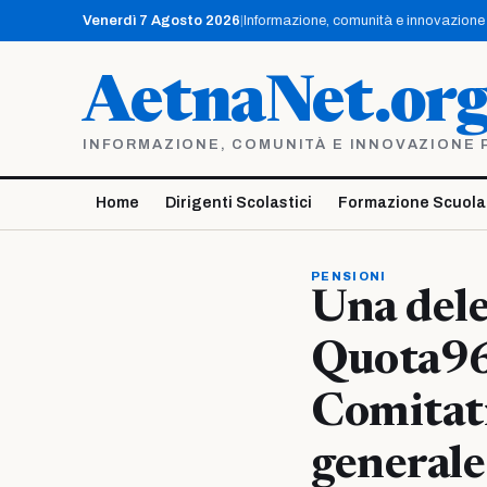
Vai
Venerdì 7 Agosto 2026
|
Informazione, comunità e innovazione p
al
contenuto
AetnaNet.or
INFORMAZIONE, COMUNITÀ E INNOVAZIONE PE
Home
Dirigenti Scolastici
Formazione Scuola
PENSIONI
Una dele
Quota96
Comitati
generale