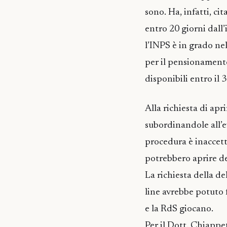
sono. Ha, infatti, ci
entro 20 giorni dall’
l’INPS è in grado nel
per il pensionamento
disponibili entro il
Alla richiesta di ap
subordinandole all’e
procedura è inaccetta
potrebbero aprire de
La richiesta della d
line avrebbe potuto f
e la RdS giocano.
Per il Dott. Chiappet