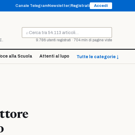
Canale Telegram
Newsletter
|
Registrati
Accedi
⌕
Cerca
E.
9.786 utenti registrati · 704 mln di pagine viste
oce alla Scuola
Attenti al lupo
Tutte le categorie ↓
ettore
o