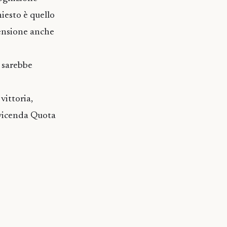
iesto è quello
 pensione anche
 sarebbe
vittoria,
a vicenda Quota