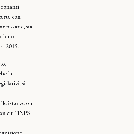
nsegnanti
ncerto con
necessarie, sia
rendono
014-2015.
to,
che la
islativi, si
lle istanze on
con cui l’INPS
cognizione