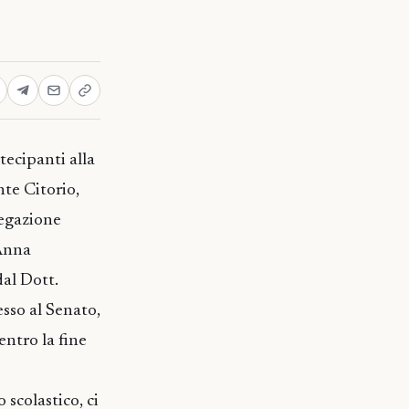
tecipanti alla
nte Citorio,
legazione
 Anna
dal Dott.
sso al Senato,
ntro la fine
scolastico, ci