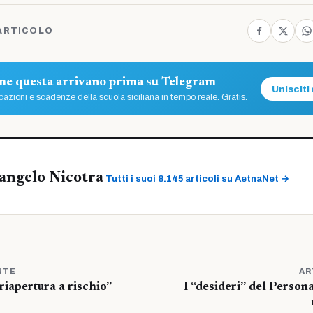
ARTICOLO
ome questa arrivano prima su Telegram
Unisciti 
azioni e scadenze della scuola siciliana in tempo reale. Gratis.
angelo Nicotra
Tutti i suoi 8.145 articoli su AetnaNet →
NTE
AR
riapertura a rischio”
I “desideri” del Person