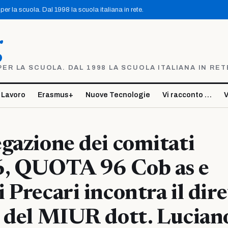
er la scuola. Dal 1998 la scuola italiana in rete.
g
R LA SCUOLA. DAL 1998 LA SCUOLA ITALIANA IN RET
 Lavoro
Erasmus+
Nuove Tecnologie
Vi racconto …
V
gazione dei comitati
, QUOTA 96 Cob as e
 Precari incontra il dir
 del MIUR dott. Lucian