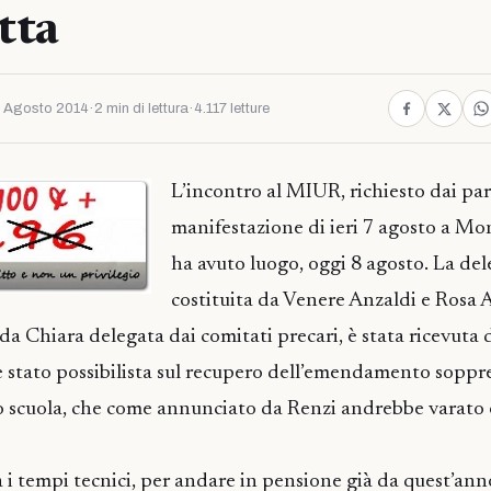
tta
 Agosto 2014
·
2 min di lettura
·
4.117 letture
L’incontro al MIUR, richiesto dai par
manifestazione di ieri 7 agosto a Mo
ha avuto luogo, oggi 8 agosto. La de
costituita da Venere Anzaldi e Rosa
da Chiara delegata dai comitati precari, è stata ricevuta 
è stato possibilista sul recupero dell’emendamento soppre
o scuola, che come annunciato da Renzi andrebbe varato e
 tempi tecnici, per andare in pensione già da quest’anno 