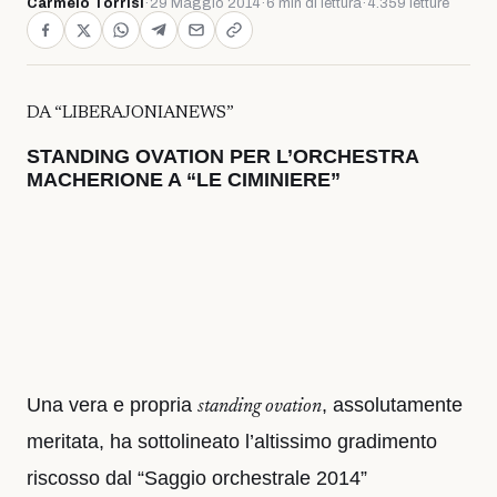
Carmelo Torrisi
·
29 Maggio 2014
·
6 min di lettura
·
4.359 letture
DA “LIBERAJONIANEWS”
STANDING OVATION PER L’ORCHESTRA
MACHERIONE A “LE CIMINIERE”
Una vera e propria
, assolutamente
standing ovation
meritata, ha sottolineato l’altissimo gradimento
riscosso dal “Saggio orchestrale 2014”