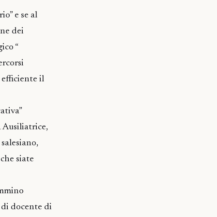
io” e se al
ene dei
ico “
ercorsi
fficiente il
ativa”
 Ausiliatrice,
salesiano,
che siate
ammino
e di docente di