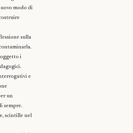
n nuovo modo di
costruire
lessione sulla
e contaminarla.
 oggetto i
edagogici.
nterrogativi e
ione
per un
di sempre.
, scintille nel