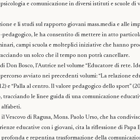
 psicologia e comunicazione in diversi istituti e scuole di 
zione e li studi sul rapporto giovani mass.media e alle imp
o-pedagogico, le ha consentito di mettere in atto particol
eminari, campi scuola e molteplici iniziative che hanno pr
 tracciando un solco che il tempo non potrà cancellare.
di Don Bosco, l’Autrice nel volume “Educatore di rete. Id
 percorso avviato nei precedenti volumi: “La relazione ed
012) e “Palla al centro. Il valore pedagogico dello sport” (2
 tracciando le linee guida di una comunicazione educati
alfabeti.
 il Vescovo di Ragusa, Mons. Paolo Urso, che ha condivis
ienze educative con i giovani, cita la riflessione di Papa
 profonda e repentina trasformazione della comunicazion