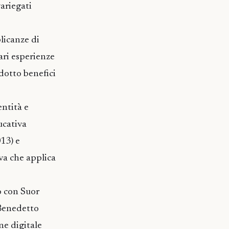
variegati
licanze di
ari esperienze
odotto benefici
entità e
ucativa
013) e
va che applica
o con Suor
 Benedetto
e digitale