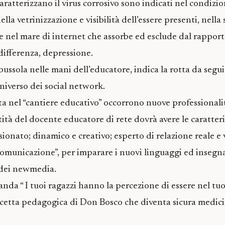
 caratterizzano il virus corrosivo sono indicati nel condiz
nella vetrinizzazione e visibilità dell’essere presenti, nella
 nel mare di internet che assorbe ed esclude dal rapporto 
ifferenza, depressione.
bussola nelle mani dell’educatore, indica la rotta da seguir
universo dei social network.
 nel “cantiere educativo” occorrono nuove professionali
ità del docente educatore di rete dovrà avere le caratteri
onato; dinamico e creativo; esperto di relazione reale e v
comunicazione”, per imparare i nuovi linguaggi ed insegna
 dei newmedia.
nda “ I tuoi ragazzi hanno la percezione di essere nel tuo
 ricetta pedagogica di Don Bosco che diventa sicura medici