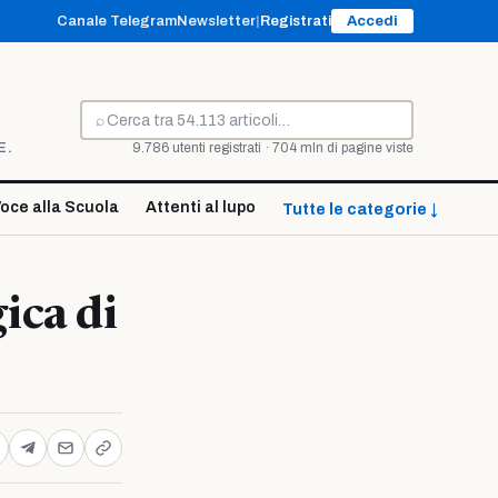
Canale Telegram
Newsletter
|
Registrati
Accedi
⌕
Cerca
E.
9.786 utenti registrati · 704 mln di pagine viste
oce alla Scuola
Attenti al lupo
Tutte le categorie ↓
ica di