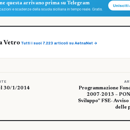
ome questa arrivano prima su Telegram
Unisciti 
azioni e scadenze della scuola siciliana in tempo reale. Gratis.
a Vetro
Tutti i suoi 7.223 articoli su AetnaNet →
NTE
AR
el 30/1/2014
Programmazione Fondi
2007-2013 – PON 
Sviluppo” FSE- Avviso 
delle 