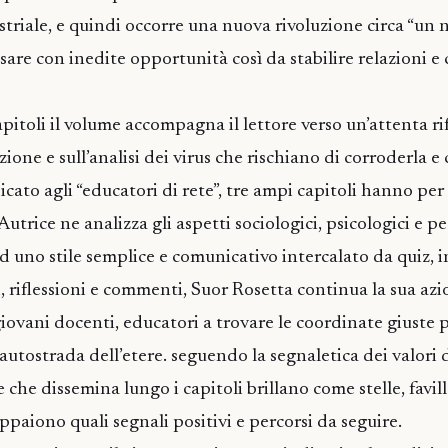
ustriale, e quindi occorre una nuova rivoluzione circa “u
are con inedite opportunità così da stabilire relazioni e 
apitoli il volume accompagna il lettore verso un’attenta rif
zione e sull’analisi dei virus che rischiano di corroderla 
cato agli “educatori di rete”, tre ampi capitoli hanno per
’Autrice ne analizza gli aspetti sociologici, psicologici e p
 uno stile semplice e comunicativo intercalato da quiz, i
i, riflessioni e commenti, Suor Rosetta continua la sua az
giovani docenti, educatori a trovare le coordinate giuste 
autostrada dell’etere. seguendo la segnaletica dei valori 
 che dissemina lungo i capitoli brillano come stelle, faville
appaiono quali segnali positivi e percorsi da seguire.