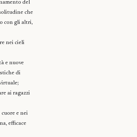
ionamento del
 solitudine che
con gli altri,
e nei cieli
tà e nuove
stiche di
irtuale;
re ai ragazzi
 cuore e nei
na, efficace