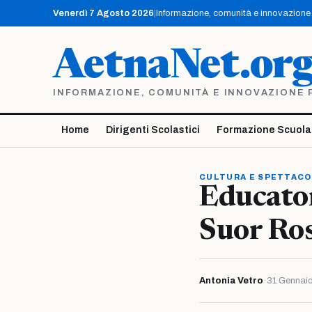
Vai
Venerdì 7 Agosto 2026
|
Informazione, comunità e innovazione p
al
contenuto
AetnaNet.or
INFORMAZIONE, COMUNITÀ E INNOVAZIONE PE
Home
Dirigenti Scolastici
Formazione Scuola
CULTURA E SPETTAC
Educator
Suor Ro
Antonia Vetro
·
31 Gennai