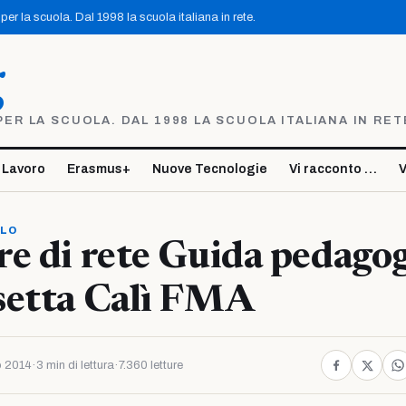
er la scuola. Dal 1998 la scuola italiana in rete.
g
R LA SCUOLA. DAL 1998 LA SCUOLA ITALIANA IN RET
 Lavoro
Erasmus+
Nuove Tecnologie
Vi racconto …
V
OLO
e di rete Guida pedagog
setta Calì FMA
o 2014
·
3 min di lettura
·
7.360 letture