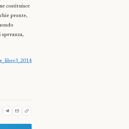
me costituisce
cchie pronte,
l mondo
di speranza,
e_liber3_2014