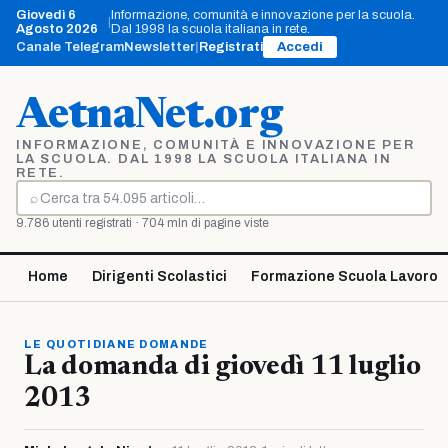
Vai
Giovedì 6
Informazione, comunità e innovazione per la scuola.
|
al
Agosto 2026
Dal 1998 la scuola italiana in rete.
contenuto
Canale Telegram
Newsletter
|
Registrati
Accedi
AetnaNet.org
INFORMAZIONE, COMUNITÀ E INNOVAZIONE PER
LA SCUOLA. DAL 1998 LA SCUOLA ITALIANA IN
RETE.
⌕
Cerca
9.786 utenti registrati · 704 mln di pagine viste
Home
Dirigenti Scolastici
Formazione Scuola Lavoro
LE QUOTIDIANE DOMANDE
La domanda di giovedì 11 luglio
2013