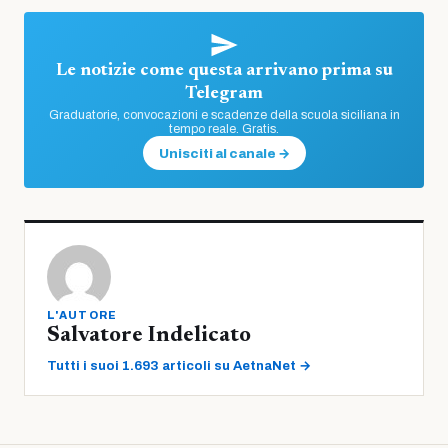
Le notizie come questa arrivano prima su
Telegram
Graduatorie, convocazioni e scadenze della scuola siciliana in
tempo reale. Gratis.
Unisciti al canale →
L'AUTORE
Salvatore Indelicato
Tutti i suoi 1.693 articoli su AetnaNet →