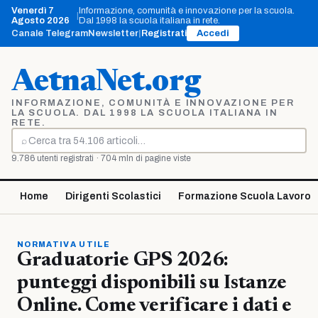
Vai
Venerdì 7
Informazione, comunità e innovazione per la scuola.
|
al
Agosto 2026
Dal 1998 la scuola italiana in rete.
contenuto
Canale Telegram
Newsletter
|
Registrati
Accedi
AetnaNet.org
INFORMAZIONE, COMUNITÀ E INNOVAZIONE PER
LA SCUOLA. DAL 1998 LA SCUOLA ITALIANA IN
RETE.
⌕
Cerca
9.786 utenti registrati · 704 mln di pagine viste
Home
Dirigenti Scolastici
Formazione Scuola Lavoro
NORMATIVA UTILE
Graduatorie GPS 2026:
punteggi disponibili su Istanze
Online. Come verificare i dati e