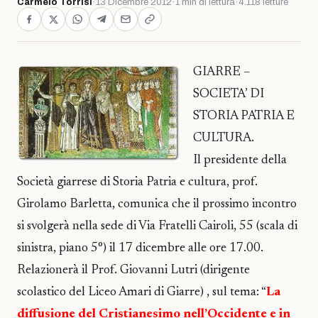
Carmelo Torrisi
·
13 Dicembre 2012
·
1 min di lettura
·
4.118 letture
GIARRE –
SOCIETA’ DI
STORIA PATRIA E
CULTURA.
Il presidente della
Società giarrese di Storia Patria e cultura, prof.
Girolamo Barletta, comunica che il prossimo incontro
si svolgerà nella sede di Via Fratelli Cairoli, 55 (scala di
sinistra, piano 5°) il 17 dicembre alle ore 17.00.
Relazionerà il Prof. Giovanni Lutri (dirigente
scolastico del Liceo Amari di Giarre) , sul tema: “
La
diffusione del Cristianesimo nell’Occidente e in