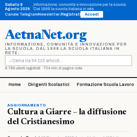
Vai
Sabato 8
Informazione, comunità e innovazione per la scuola.
|
al
Agosto 2026
Dal 1998 la scuola italiana in rete.
contenuto
Canale Telegram
Newsletter
|
Registrati
Accedi
AetnaNet.org
INFORMAZIONE, COMUNITÀ E INNOVAZIONE PER
LA SCUOLA. DAL 1998 LA SCUOLA ITALIANA IN
RETE.
⌕
Cerca
9.786 utenti registrati · 704 mln di pagine viste
Home
Dirigenti Scolastici
Formazione Scuola Lavoro
AGGIORNAMENTO
Cultura a Giarre – la diffusione
del Cristianesimo