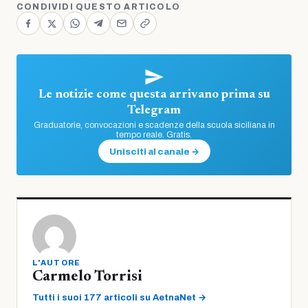
CONDIVIDI QUESTO ARTICOLO
Le notizie come questa arrivano prima su
Telegram
Graduatorie, convocazioni e scadenze della scuola siciliana in
tempo reale. Gratis.
Unisciti al canale →
L'AUTORE
Carmelo Torrisi
Tutti i suoi 177 articoli su AetnaNet →