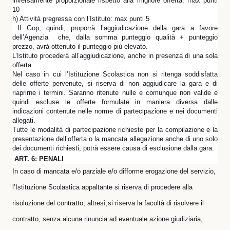
inversamente proporzionale rispetto alla migliore offerta: max punti
10
h) Attività pregressa con l’Istituto: max punti 5
Il Gop, quindi, proporrà l’aggiudicazione della gara a favore
dell’Agenzia che, dalla somma punteggio qualità + punteggio
prezzo, avrà ottenuto il punteggio più elevato.
L’Istituto procederà all’aggiudicazione, anche in presenza di una sola
offerta.
Nel caso in cui l’Istituzione Scolastica non si ritenga soddisfatta
delle offerte pervenute, si riserva di non aggiudicare la gara e di
riaprirne i termini. Saranno ritenute nulle e comunque non valide e
quindi escluse le offerte formulate in maniera diversa dalle
indicazioni contenute nelle norme di partecipazione e nei documenti
allegati.
Tutte le modalità di partecipazione richieste per la compilazione e la
presentazione dell’offerta o la mancata allegazione anche di uno solo
dei documenti richiesti, potrà essere causa di esclusione dalla gara.
ART. 6: PENALI
In caso di mancata e/o parziale e/o difforme erogazione del servizio,
l’Istituzione Scolastica appaltante si riserva di procedere alla
risoluzione del contratto, altresì,si riserva la facoltà di risolvere il
contratto, senza alcuna rinuncia ad eventuale azione giudiziaria,