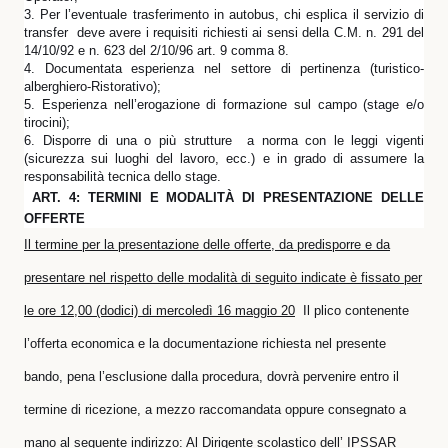
3. Per l’eventuale trasferimento in autobus, chi esplica il servizio di
transfer deve avere i requisiti richiesti ai sensi della C.M. n. 291 del
14/10/92 e n. 623 del 2/10/96 art. 9 comma 8.
4. Documentata esperienza nel settore di pertinenza (turistico-
alberghiero-Ristorativo);
5. Esperienza nell’erogazione di formazione sul campo (stage e/o
tirocini);
6. Disporre di una o più strutture
a norma con le leggi vigenti
(sicurezza sui luoghi del lavoro, ecc.) e in grado di assumere la
responsabilità tecnica dello stage.
ART. 4: TERMINI E MODALITÀ DI PRESENTAZIONE DELLE
OFFERTE
Il termine per la presentazione delle offerte, da predisporre e da
presentare nel rispetto delle modalità di seguito indicate è fissato per
le ore 12,00 (dodici) di mercoledì 16 maggio 20
Il plico contenente
l’offerta economica e la documentazione richiesta nel presente
bando, pena l’esclusione dalla procedura, dovrà pervenire entro il
termine di ricezione, a mezzo raccomandata oppure consegnato a
mano al seguente indirizzo: Al Dirigente scolastico dell’ IPSSAR