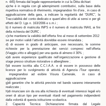
n. 445) firmata dal legale rappresentante in cui la Ditta dichiari:
a)che è in regola con gli adempimenti contributivi, sulla base della
rispettiva normativa di riferimento, impegnandosi fin d’ora , in caso di
aggiudicazione della gara, a indicare la regolarità del “DURC”, la
Tracciabilità del conto dedicato e quant’altro di utile ai sensi e per gli
effetti del D. Lgs n. 163/2006 e s.m.i ;
b) il numero di matricola INPS e il numero di matricola INAIL ai fini
della richiesta del DURC ;
c)che mantiene la validità dell’offerta fino al mese di settembre 2012
se per motivi validi l’attività dovrebbe essere rimandata ;
d) di essere in grado di anticipare, ove necessario, le somme
richieste per la prenotazione dei servizi compresi nell’offerta
(Viaggio,vitto e alloggio) per una quota di almeno il 30% ;
e)di avere esperienze qualificate nell’organizzazione e gestione di
stage presso strutture ristorative o alberghiere ;
f)di essere iscritta alla C.C.I.A.A. e di essere in possesso delle
licenze per lo svolgimento di attività di Agenzia /Tour operator,
impegnandosi ad esibire Visura Camerale, in caso di
aggiudicazione
g)di garantire che le attività previste nel bando saranno interamente
realizzate ;
h)di rinunciare sin da ora alla richiesta di eventuali interessi legali e/o
oneri di alcun tipo per eventuali ritardi nel pagamento indipendenti
dalla volontà di questa istituzione scolastica.
2. Capacità Tecnica: Dichiarazione firmata dal Legale