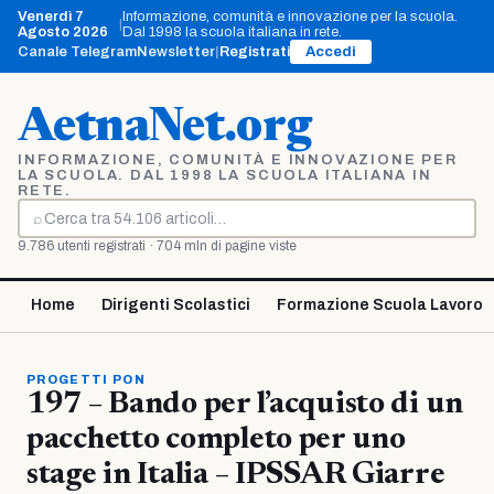
Vai
Venerdì 7
Informazione, comunità e innovazione per la scuola.
|
al
Agosto 2026
Dal 1998 la scuola italiana in rete.
contenuto
Canale Telegram
Newsletter
|
Registrati
Accedi
AetnaNet.org
INFORMAZIONE, COMUNITÀ E INNOVAZIONE PER
LA SCUOLA. DAL 1998 LA SCUOLA ITALIANA IN
RETE.
⌕
Cerca
9.786 utenti registrati · 704 mln di pagine viste
Home
Dirigenti Scolastici
Formazione Scuola Lavoro
PROGETTI PON
197 – Bando per l’acquisto di un
pacchetto completo per uno
stage in Italia – IPSSAR Giarre