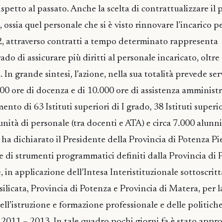
rispetto al passato. Anche la scelta di contrattualizzare il
, ossia quel personale che si è visto rinnovare l’incarico p
2, attraverso contratti a tempo determinato rappresenta
do di assicurare più diritti al personale incaricato, oltr
. In grande sintesi, l’azione, nella sua totalità prevede ser
000 ore di docenza e di 10.000 ore di assistenza amministr
ento di 63 Istituti superiori di I grado, 38 Istituti superio
nità di personale (tra docenti e ATA) e circa 7.000 alunni
ha dichiarato il Presidente della Provincia di Potenza Pi
ie di strumenti programmatici definiti dalla Provincia di 
, in applicazione dell’Intesa Interistituzionale sottoscritt
ilicata, Provincia di Potenza e Provincia di Matera, per
ll’istruzione e formazione professionale e delle politiche
o 2011 – 2013. In tale quadro pochi giorni fa è stato appro