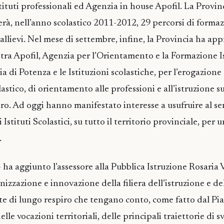
tituti professionali ed Agenzia in house Apofil. La Provinc
herà, nell’anno scolastico 2011-2012, 29 percorsi di formaz
allievi. Nel mese di settembre, infine, la Provincia ha app
 tra Apofil, Agenzia per l’Orientamento e la Formazione I
a di Potenza e le Istituzioni scolastiche, per l’erogazione 
stico, di orientamento alle professioni e all’istruzione s
ro. Ad oggi hanno manifestato interesse a usufruire al ser
stituti Scolastici, su tutto il territorio provinciale, per u
.
 ha aggiunto l’assessore alla Pubblica Istruzione Rosaria
nizzazione e innovazione della filiera dell’istruzione e de
te di lungo respiro che tengano conto, come fatto dal Pi
e vocazioni territoriali, delle principali traiettorie di s