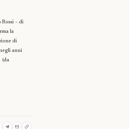
 Rossi – di
erma la
zione di
 negli anni
 (da