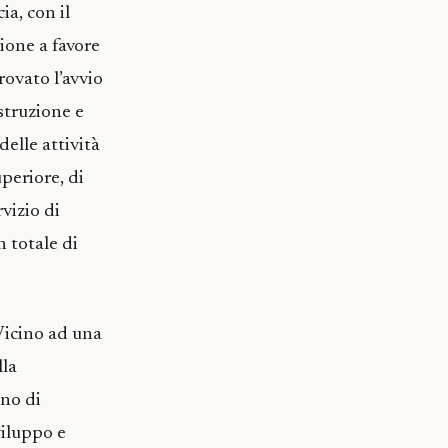
ia, con il
ione a favore
rovato l’avvio
struzione e
delle attività
uperiore, di
vizio di
n totale di
 Vicino ad una
lla
ano di
viluppo e