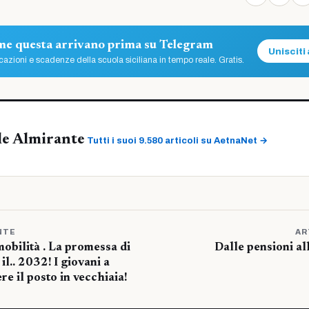
ome questa arrivano prima su Telegram
Unisciti 
azioni e scadenze della scuola siciliana in tempo reale. Gratis.
le Almirante
Tutti i suoi 9.580 articoli su AetnaNet →
NTE
AR
mobilità . La promessa di
Dalle pensioni all
il.. 2032! I giovani a
e il posto in vecchiaia!