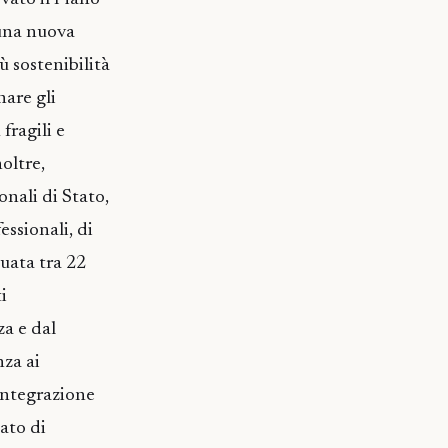
 una nuova
ù sostenibilità
nare gli
 fragili e
oltre,
onali di Stato,
essionali, di
duata tra 22
i
za e dal
nza ai
 integrazione
ato di