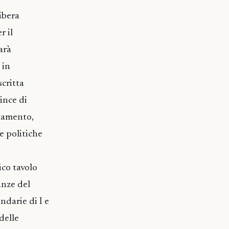
ibera
r il
arà
 in
scritta
ince di
ntamento,
e politiche
2013.
ico tavolo
anze del
ondarie di I e
delle