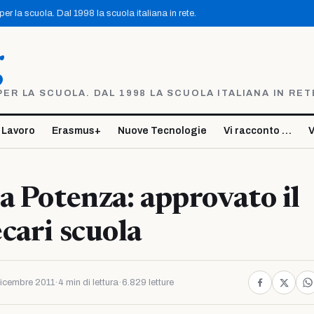
r la scuola. Dal 1998 la scuola italiana in rete.
g
R LA SCUOLA. DAL 1998 LA SCUOLA ITALIANA IN RET
 Lavoro
Erasmus+
Nuove Tecnologie
Vi racconto …
V
a Potenza: approvato il
cari scuola
icembre 2011
·
4 min di lettura
·
6.829 letture