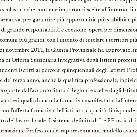
colastico che contiene importanti scelte all’interno di
formativa, per garantire più opportunità, più stabilità e pi
a di grande responsabilità e coesione, opera per dimensio
i comuni più grandi, con l’intento di tutelare i territori più
di novembre 2011, la Giunta Provinciale ha approvato, in
a di Offerta Sussidiaria Integrativa degli Istituti professi
tudenti iscritti ai percorsi quinquennali degli Istituti Prof
e del terzo anno, anche la qualifica professionale, indivi
proposte dall’accordo Stato / Regioni e scelte dagli Istitut
e a criteri quali: domanda formativa manifestata dall’uten
 con l’offerta formativa dell’istituto, capacità di risponde
 del lavoro locale. Il sistema definito di I. e F.P. ossia di
a Formazione Professionale, rappresenta una modello avanz