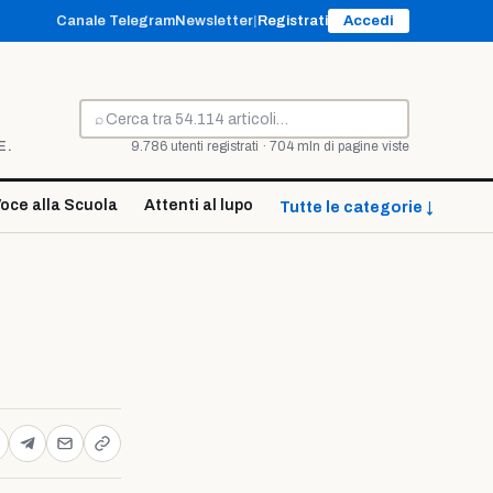
Canale Telegram
Newsletter
|
Registrati
Accedi
⌕
Cerca
E.
9.786 utenti registrati · 704 mln di pagine viste
oce alla Scuola
Attenti al lupo
Tutte le categorie ↓