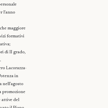
 personale
er l’anno
e che maggiore
vizi formativi
ativa;
ri di II grado,
.
ero Lacorazza-
Potenza in
a nell’agosto
 la promozione
 attive del
vato il Piano