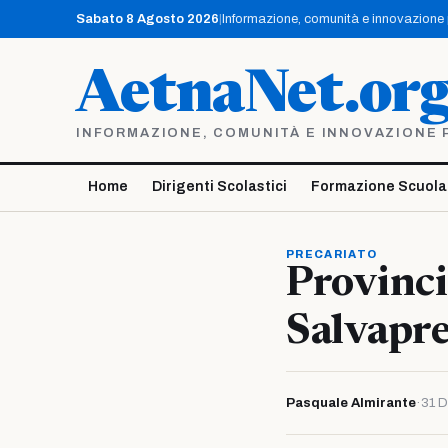
Vai
Sabato 8 Agosto 2026
|
Informazione, comunità e innovazione pe
al
contenuto
AetnaNet.or
INFORMAZIONE, COMUNITÀ E INNOVAZIONE PE
Home
Dirigenti Scolastici
Formazione Scuola
PRECARIATO
Provinci
Salvapre
Pasquale Almirante
·
31 D