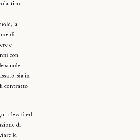
colastico
uole, la
ione di
ere e
unni con
le scuole
ssato, sia in
 di contratto
gni rilevati ed
tazione di
viare le