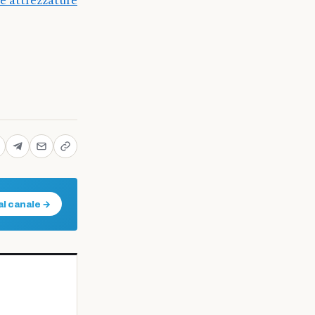
e attrezzature
al canale →