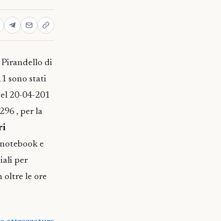
 Pirandello di
1 sono stati
del 20-04-201
96 , per la
ri
, notebook e
ali per
 oltre le ore