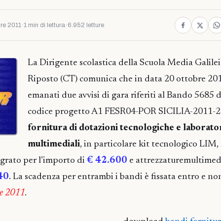
re 2011
·
1 min di lettura
·
6.952 letture
La Dirigente scolastica della Scuola Media Galilei
Riposto (CT) comunica che in data 20 ottobre 201
emanati due avvisi di gara riferiti al Bando 5685 
codice progetto A1 FESR04-POR SICILIA-2011-22
fornitura di dotazioni tecnologiche e laborato
multimediali
, in particolare kit tecnologico LIM
grato per l’importo di
€ 42.600
e attrezzaturemultimedi
40
. La scadenza per entrambi i bandi è fissata entro e non
re 2011
.