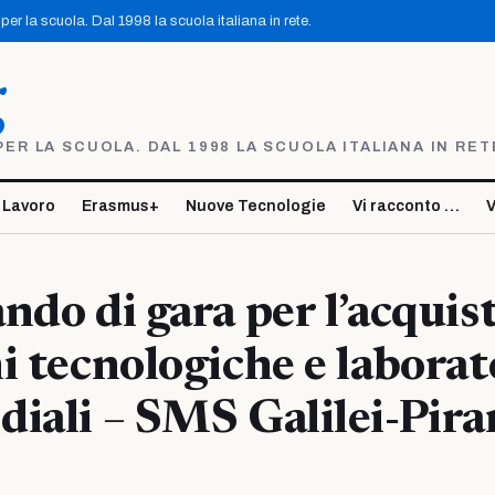
er la scuola. Dal 1998 la scuola italiana in rete.
g
R LA SCUOLA. DAL 1998 LA SCUOLA ITALIANA IN RET
 Lavoro
Erasmus+
Nuove Tecnologie
Vi racconto …
V
ndo di gara per l’acquist
i tecnologiche e laborat
iali – SMS Galilei-Pira