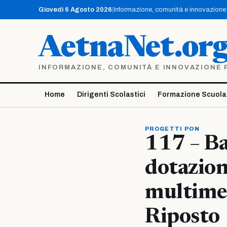
Vai
Giovedì 6 Agosto 2026
|
Informazione, comunità e innovazione p
al
contenuto
AetnaNet.or
INFORMAZIONE, COMUNITÀ E INNOVAZIONE PE
Home
Dirigenti Scolastici
Formazione Scuola
PROGETTI PON
117 – Ba
dotazion
multimed
Riposto