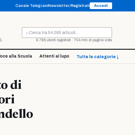
Canale Telegram
Newsletter
|
Registrati
Accedi
⌕
Cerca
E.
9.786 utenti registrati · 704 mln di pagine viste
oce alla Scuola
Attenti al lupo
Tutte le categorie ↓
o di
ori
ndello