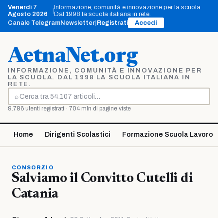
Vai
Venerdì 7
Informazione, comunità e innovazione per la scuola.
|
al
Agosto 2026
Dal 1998 la scuola italiana in rete.
contenuto
Canale Telegram
Newsletter
|
Registrati
Accedi
AetnaNet.org
INFORMAZIONE, COMUNITÀ E INNOVAZIONE PER
LA SCUOLA. DAL 1998 LA SCUOLA ITALIANA IN
RETE.
⌕
Cerca
9.786 utenti registrati · 704 mln di pagine viste
Home
Dirigenti Scolastici
Formazione Scuola Lavoro
CONSORZIO
Salviamo il Convitto Cutelli di
Catania