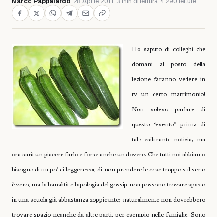
Marco Pappalardo
·
28 Aprile 2011
·
3 min di lettura
·
4.290 letture
Ho saputo di colleghi che
domani al posto della
lezione faranno vedere in
tv un certo matrimonio!
Non volevo parlare di
questo “evento” prima di
tale esilarante notizia, ma
ora sarà un piacere farlo e forse anche un dovere. Che tutti noi abbiamo
bisogno di un po’ di leggerezza, di non prendere le cose troppo sul serio
è vero, ma la banalità e l’apologia del gossip non possono trovare spazio
in una scuola già abbastanza zoppicante; naturalmente non dovrebbero
trovare spazio neanche da altre parti, per esempio nelle famiglie. Sono