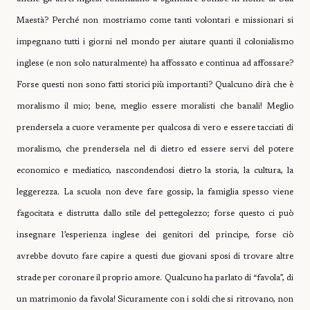
Maestà? Perché non mostriamo come tanti volontari e missionari si
impegnano tutti i giorni nel mondo per aiutare quanti il colonialismo
inglese (e non solo naturalmente) ha affossato e continua ad affossare?
Forse questi non sono fatti storici più importanti? Qualcuno dirà che è
moralismo il mio; bene, meglio essere moralisti che banali! Meglio
prendersela a cuore veramente per qualcosa di vero e essere tacciati di
moralismo, che prendersela nel di dietro ed essere servi del potere
economico e mediatico, nascondendosi dietro la storia, la cultura, la
leggerezza. La scuola non deve fare gossip, la famiglia spesso viene
fagocitata e distrutta dallo stile del pettegolezzo; forse questo ci può
insegnare l’esperienza inglese dei genitori del principe, forse ciò
avrebbe dovuto fare capire a questi due giovani sposi di trovare altre
strade per coronare il proprio amore. Qualcuno ha parlato di “favola”, di
un matrimonio da favola! Sicuramente con i soldi che si ritrovano, non