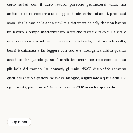
certo sudati con il duro lavoro, possono permettersi tutto, ma
andiamolo a raccontare a una coppia di miei carissimi amici, promessi
sposi, che la casa se la sono ripulita e sistemata da soli, che non hanno
un lavoro a tempo indeterminato, altro che favole e favole! La vita è
un’altra cosa e la scuola non può raccontare favole, mistificare la realtà,
bensì è chiamata a far leggere con cuore e intelligenza critica quanto
accade anche quando questo è mediaticamente mostrato come la cosa
più bella del mondo. Io, domani, gli unici “W.C” che vedrò saranno
quelli della scuola qualora ne avessi bisogno, augurando a quelli della TV
ogni felicità; per il resto “Dio salvi la scuola”!
Marco Pappalardo
Opinioni