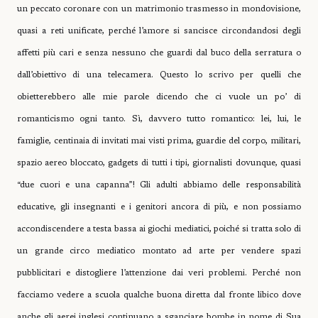
un peccato coronare con un matrimonio trasmesso in mondovisione,
quasi a reti unificate, perché l’amore si sancisce circondandosi degli
affetti più cari e senza nessuno che guardi dal buco della serratura o
dall’obiettivo di una telecamera. Questo lo scrivo per quelli che
obietterebbero alle mie parole dicendo che ci vuole un po’ di
romanticismo ogni tanto. Sì, davvero tutto romantico: lei, lui, le
famiglie, centinaia di invitati mai visti prima, guardie del corpo, militari,
spazio aereo bloccato, gadgets di tutti i tipi, giornalisti dovunque, quasi
“due cuori e una capanna”! Gli adulti abbiamo delle responsabilità
educative, gli insegnanti e i genitori ancora di più, e non possiamo
accondiscendere a testa bassa ai giochi mediatici, poiché si tratta solo di
un grande circo mediatico montato ad arte per vendere spazi
pubblicitari e distogliere l’attenzione dai veri problemi. Perché non
facciamo vedere a scuola qualche buona diretta dal fronte libico dove
anche gli aerei inglesi continuano a sganciare bombe in nome di Sua