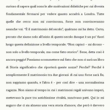
curioso di sapere quali sono le alte motivazioni didattiche per cui diventa
fondamentale fermarsi per vedere quanto accadrà a Londra. Tutte
quelle che cerco non mi convincono, forse non convinceranno
neanche voi. “È il matrimonio del secolo”, qualcuno mi ha detto. Certo,
peccato che siamo solo all’inizio di questo secolo dunque è un po’ fuori
luogo questa definizione a livello temporale. “Non capisci – mi dicono –
non solo a livello temporale, ma come fatto storico”. Bene, detta così è
ancora peggio! Possiamo scommettere sul fatto che non ci sarà un libro
di Storia significativo che riporterà queste nozze? Perché? Perché è
semplicemente il matrimonio tra due giovani di cui uno forse sarà Re,
non sappiamo quando, e l’altra è – per così dire – una normalissima
ragazza. Non siamo al tempo in cui i matrimoni regali univano imperi,
mettevano la pace tra antichissime rivalità, sancivano patti. Qui io mi
auguro che ci sia almeno una vera storia d’amore, che però è davvero