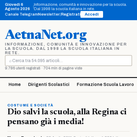
Vai
Giovedì 6
Informazione, comunità e innovazione per la scuola.
|
al
Agosto 2026
Dal 1998 la scuola italiana in rete.
contenuto
Canale Telegram
Newsletter
|
Registrati
Accedi
AetnaNet.org
INFORMAZIONE, COMUNITÀ E INNOVAZIONE PER
LA SCUOLA. DAL 1998 LA SCUOLA ITALIANA IN
RETE.
⌕
Cerca
9.786 utenti registrati · 704 mln di pagine viste
Home
Dirigenti Scolastici
Formazione Scuola Lavoro
COSTUME E SOCIETÀ
Dio salvi la scuola, alla Regina ci
pensano già i media!