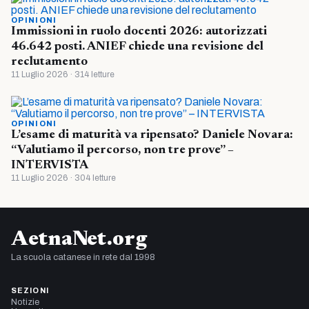
OPINIONI
Immissioni in ruolo docenti 2026: autorizzati
46.642 posti. ANIEF chiede una revisione del
reclutamento
11 Luglio 2026 · 314 letture
OPINIONI
L’esame di maturità va ripensato? Daniele Novara:
“Valutiamo il percorso, non tre prove” –
INTERVISTA
11 Luglio 2026 · 304 letture
AetnaNet.org
La scuola catanese in rete dal 1998
SEZIONI
Notizie