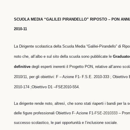
SCUOLA MEDIA “GALILEI PIRANDELLO” RIPOSTO – PON ANNU
2010-11
La Dirigente scolastica della Scuola Media “Galilei-Pirandello” di Rip
noto che, all’albo e sul sito della scuola sono pubblicate le
Graduato
definitive
degli esperti
inerenti il Progetto PON, relative all’anno scol
2010/11, per gli obiettivi: F – Azione F1- F.S.E. 2010-333 ;
Obiettivo
2010-174 ;Obiettivo D1 –FSE2010-554.
La dirigente rende noto, altresì, che sono stati riaperti i bandi per la 
delle figure professionali
Obiettivo F- Azione F1
-FSE-2010333
– Prom
successo scolastico, le pari opportunità e
l’inclusione sociale.