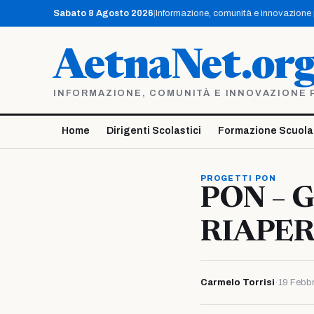
Vai
Sabato 8 Agosto 2026
|
Informazione, comunità e innovazione pe
al
contenuto
AetnaNet.or
INFORMAZIONE, COMUNITÀ E INNOVAZIONE PE
Home
Dirigenti Scolastici
Formazione Scuola
PROGETTI PON
PON – 
RIAPE
Carmelo Torrisi
·
19 Febbr