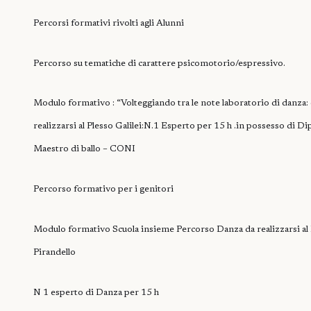
Percorsi formativi rivolti agli Alunni
Percorso su tematiche di carattere psicomotorio/espressivo.
Modulo formativo : “Volteggiando tra le note laboratorio
di danza:
realizzarsi al Plesso Galilei:N.1
Esperto per 15
h .in possesso di Di
Maestro di ballo – CONI
Percorso formativo per i genitori
Modulo formativo Scuola insieme
Percorso Danza da realizzarsi al
Pirandello
N 1 esperto di Danza
per 15
h