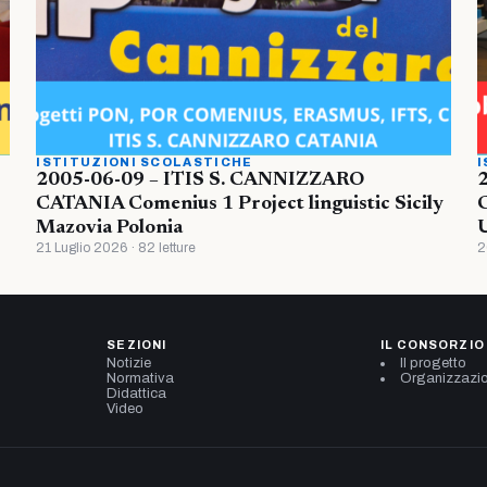
ISTITUZIONI SCOLASTICHE
I
2005-06-09 – ITIS S. CANNIZZARO
CATANIA Comenius 1 Project linguistic Sicily
Mazovia Polonia
U
21 Luglio 2026 · 82 letture
2
SEZIONI
IL CONSORZIO
Notizie
Il progetto
Normativa
Organizzazi
Didattica
Video