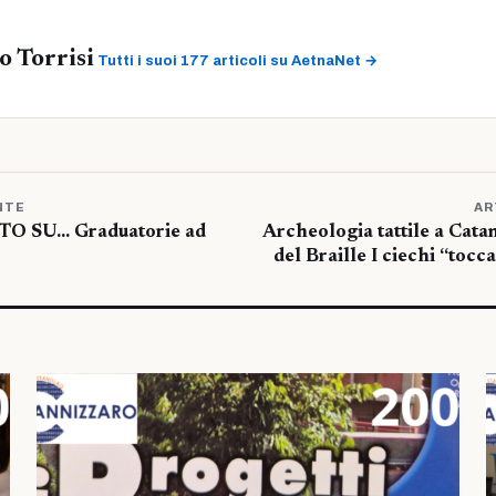
 Torrisi
Tutti i suoi 177 articoli su AetnaNet →
NTE
AR
O SU… Graduatorie ad
Archeologia tattile a Catan
del Braille I ciechi “tocca