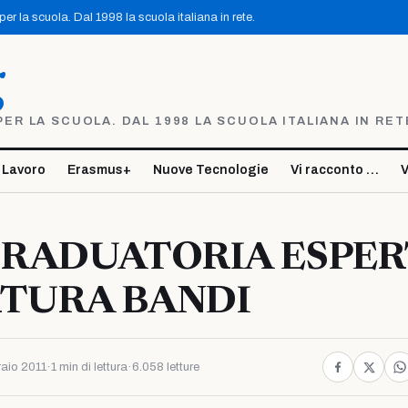
r la scuola. Dal 1998 la scuola italiana in rete.
g
R LA SCUOLA. DAL 1998 LA SCUOLA ITALIANA IN RET
 Lavoro
Erasmus+
Nuove Tecnologie
Vi racconto …
V
GRADUATORIA ESPER
RTURA BANDI
aio 2011
·
1 min di lettura
·
6.058 letture