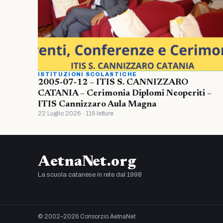
ISTITUZIONI SCOLASTICHE
2005-07-12 – ITIS S. CANNIZZARO
CATANIA – Cerimonia Diplomi Neoperiti –
ITIS Cannizzaro Aula Magna
22 Luglio 2026 · 116 letture
AetnaNet.org
La scuola catanese in rete dal 1998
© 2002–2026 Consorzio AetnaNet