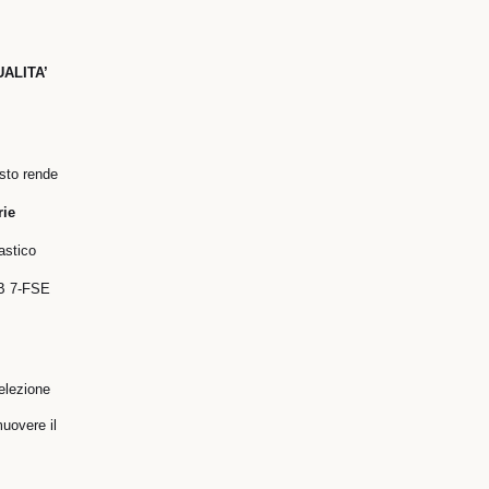
ALITA’
osto rende
rie
astico
 B 7-FSE
selezione
uovere il