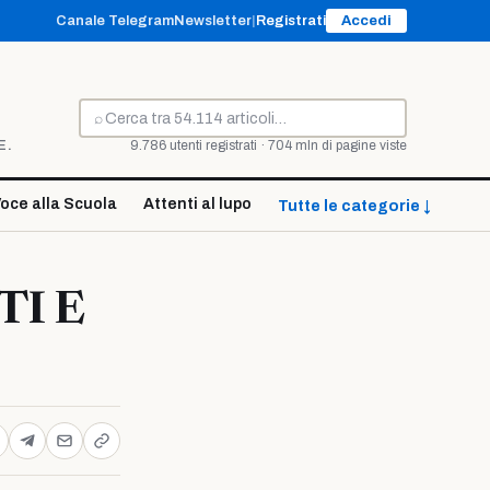
Canale Telegram
Newsletter
|
Registrati
Accedi
⌕
Cerca
E.
9.786 utenti registrati · 704 mln di pagine viste
oce alla Scuola
Attenti al lupo
Tutte le categorie ↓
TI E