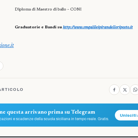
Diploma di
Maestro di ballo – CONI
Graduatorie e Bandi su
http://www.smgalileipirandelloriposto.it
ione.it
ARTICOLO
ome questa arrivano prima su Telegram
Unisciti 
azioni e scadenze della scuola siciliana in tempo reale. Gratis.