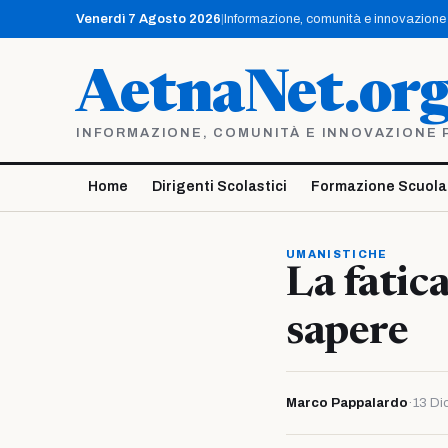
Vai
Venerdì 7 Agosto 2026
|
Informazione, comunità e innovazione p
al
contenuto
AetnaNet.or
INFORMAZIONE, COMUNITÀ E INNOVAZIONE PE
Home
Dirigenti Scolastici
Formazione Scuola
UMANISTICHE
La fatic
sapere
Marco Pappalardo
·
13 Di