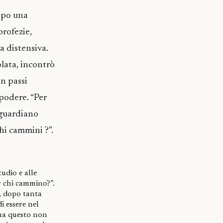
opo una
profezie,
a distensiva.
lata, incontrò
n passi
 podere. “Per
l guardiano
chi cammini ?”.
tudio e alle
r chi cammino?”.
, dopo tanta
i essere nel
, ma questo non