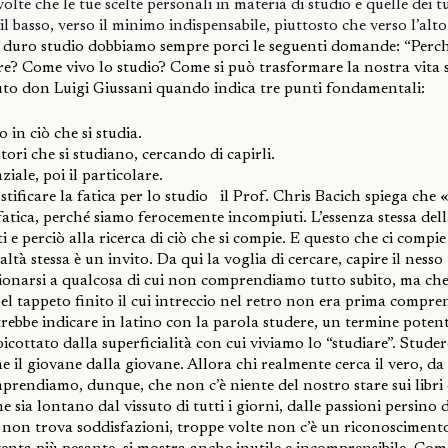
olte che le tue scelte personali in materia di studio e quelle dei
l basso, verso il minimo indispensabile, piuttosto che verso l’alto
di duro studio dobbiamo sempre porci le seguenti domande: “Perc
re? Come vivo lo studio? Come si può trasformare la nostra vita s
aiuto don Luigi Giussani quando indica tre punti fondamentali:
o in ciò che si studia.
tori che si studiano, cercando di capirli.
ziale, poi il particolare.
stificare la fatica per lo studio
il Prof. Chris Bacich spiega che 
fatica, perché siamo ferocemente incompiuti. L’essenza stessa del
i e perciò alla ricerca di ciò che si compie. E questo che ci comp
ealtà stessa è un invito. Da qui la voglia di cercare, capire il nesso 
ionarsi a qualcosa di cui non comprendiamo tutto subito, ma che
l tappeto finito il cui intreccio nel retro non era prima compre
rebbe indicare in latino con la parola
studere
, un termine potent
icottato dalla superficialità con cui viviamo lo “studiare”.
Studer
me il giovane dalla giovane. Allora chi realmente cerca il vero, da 
mprendiamo, dunque, che non c’è niente del nostro stare sui libri 
he sia lontano dal vissuto di tutti i giorni, dalle passioni persino 
so non trova soddisfazioni, troppe volte non c’è un riconosciment