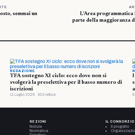
NTE
AR
costo, semmai un
L’Area programmatica i
parte della maggioranza d
REDAZIONE
R
TFA sostegno XI ciclo: ecco dove non si
I
svolgerà la preselettiva per il basso numero di
s
iscrizioni
a
11 Luglio 2026 · 503 letture
8
SEZIONI
IL CONSORZIO
Notizie
Il progetto
Normativa
Organizzazi
Didattica