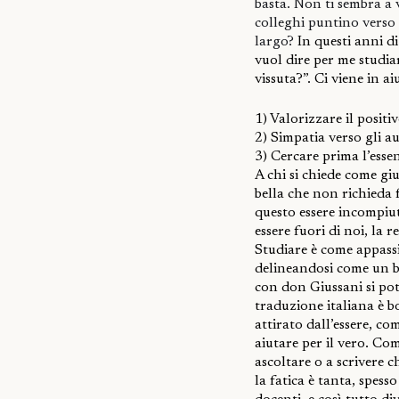
basta. Non ti sembra a v
colleghi puntino verso i
largo?
In questi anni 
vuol dire per me studia
vissuta?”. Ci viene in 
1) Valorizzare il positiv
2) Simpatia verso gli au
3) Cercare prima l’essen
A chi si chiede come giu
bella che non richieda 
questo essere incompiut
essere fuori di noi, la r
Studiare è come appass
delineandosi come un be
con don Giussani si pot
traduzione italiana è bo
attirato dall’essere, co
aiutare per il vero. Co
ascoltare o a scrivere c
la fatica è tanta, spes