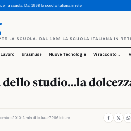
er la scuola. Dal 1998 la scuola italiana in rete.
g
R LA SCUOLA. DAL 1998 LA SCUOLA ITALIANA IN RET
 Lavoro
Erasmus+
Nuove Tecnologie
Vi racconto …
V
a dello studio…la dolcezz
cembre 2010
·
4 min di lettura
·
7.266 letture