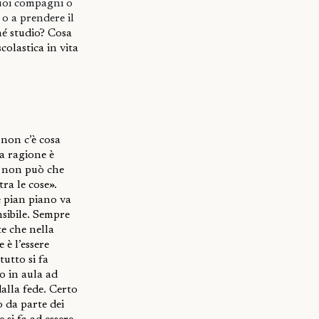
 tuoi compagni o
 o a prendere il
hé studio? Cosa
colastica in vita
«non c’è cosa
la ragione è
ie non può che
tra le cose».
 pian piano va
nsibile. Sempre
e che nella
e
è l’essere
tutto si fa
o in aula ad
dalla fede. Certo
o da parte dei