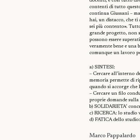
docenti, e così tutto di
contenti di tutto quest
continua Giussani – ma
hai, un distacco, che t
sei più contento». Tutt
grande progetto, non s
possono essere superati
veramente bene e una b
comunque un lavoro per
a) SINTESI:
– Cercare all’interno de
memoria permette di rip
quando si accorge che la
– Cercare un filo condut
proprie domande sulla 
b) SOLIDARIETA’ concre
c) RICERCA: lo studio v
d) FATICA dello studio:
Marco Pappalardo