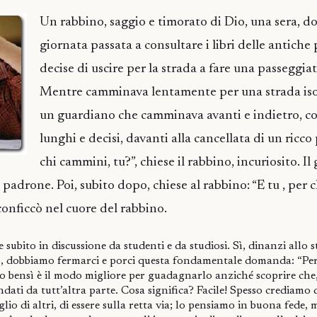
Un rabbino, saggio e timorato di Dio, una sera, d
giornata passata a consultare i libri delle antiche 
decise di uscire per la strada a fare una passeggiat
Mentre camminava lentamente per una strada iso
un guardiano che camminava avanti e indietro, co
lunghi e decisi, davanti alla cancellata di un ricco
chi cammini, tu?”, chiese il rabbino, incuriosito. I
 padrone. Poi, subito dopo, chiese al rabbino: “E tu , per 
onficcò nel cuore del rabbino.
e subito in discussione da studenti e da studiosi. Sì, dinanzi allo s
o, dobbiamo fermarci e porci questa fondamentale domanda: “Pe
 bensì è il modo migliore per guadagnarlo anziché scoprire che
ndati da tutt’altra parte. Cosa significa? Facile! Spesso crediamo d
glio di altri, di essere sulla retta via; lo pensiamo in buona fede