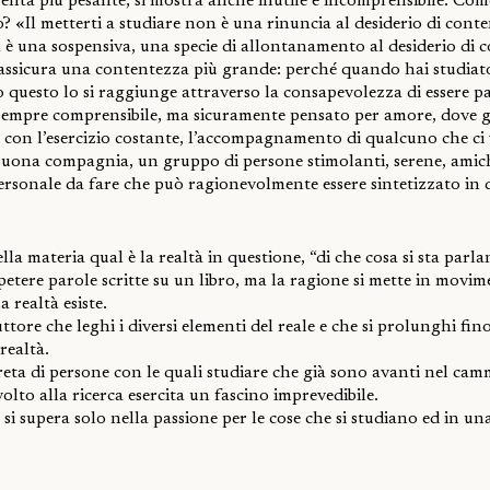
venta più pesante, si mostra anche inutile e incomprensibile. Come
o? «Il metterti a studiare non è una rinuncia al desiderio di cont
 è una sospensiva, una specie di allontanamento al desiderio di 
i assicura una contentezza più grande: perché quando hai studiat
o questo lo si raggiunge attraverso la consapevolezza di essere p
empre comprensibile, ma sicuramente pensato per amore, dove gl
 con l’esercizio costante, l’accompagnamento di qualcuno che ci
uona compagnia, un gruppo di persone stimolanti, serene, amich
sonale da fare che può ragionevolmente essere sintetizzato in qu
lla materia qual è la realtà in questione, “di che cosa si sta parla
etere parole scritte su un libro, ma la ragione si mette in movim
 realtà esiste.
tore che leghi i diversi elementi del reale e che si prolunghi fino
realtà.
ta di persone con le quali studiare che già sono avanti nel cam
olto alla ricerca esercita un fascino imprevedibile.
 si supera solo nella passione per le cose che si studiano ed in u