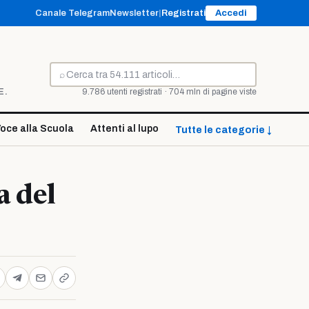
Canale Telegram
Newsletter
|
Registrati
Accedi
⌕
Cerca
E.
9.786 utenti registrati · 704 mln di pagine viste
oce alla Scuola
Attenti al lupo
Tutte le categorie ↓
a del