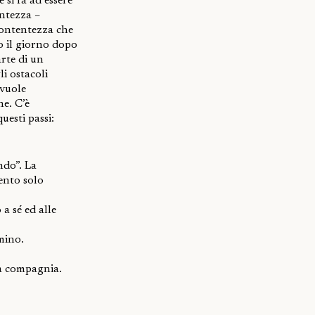
 si fa ad essere
entezza –
contentezza che
o il giorno dopo
arte di un
i ostacoli
 vuole
e. C’è
esti passi:
ndo”. La
ento solo
 a sé ed alle
mino.
na compagnia.