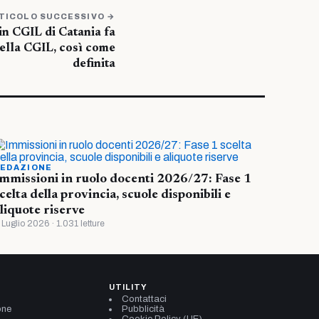
TICOLO SUCCESSIVO →
n CGIL di Catania fa
ella CGIL, così come
definita
EDAZIONE
mmissioni in ruolo docenti 2026/27: Fase 1
celta della provincia, scuole disponibili e
liquote riserve
 Luglio 2026 · 1.031 letture
UTILITY
Contattaci
one
Pubblicità
Cookie Policy (UE)