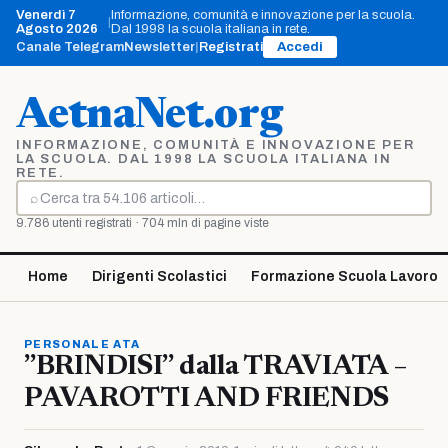
Vai
Venerdì 7
Informazione, comunità e innovazione per la scuola.
|
al
Agosto 2026
Dal 1998 la scuola italiana in rete.
contenuto
Canale Telegram
Newsletter
|
Registrati
Accedi
AetnaNet.org
INFORMAZIONE, COMUNITÀ E INNOVAZIONE PER
LA SCUOLA. DAL 1998 LA SCUOLA ITALIANA IN
RETE.
⌕
Cerca
9.786 utenti registrati · 704 mln di pagine viste
Home
Dirigenti Scolastici
Formazione Scuola Lavoro
PERSONALE ATA
”BRINDISI” dalla TRAVIATA –
PAVAROTTI AND FRIENDS