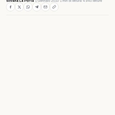
Silvana La Porta
·
1 Gennaio 2010
·
1 min di lettura
·
4.940 letture