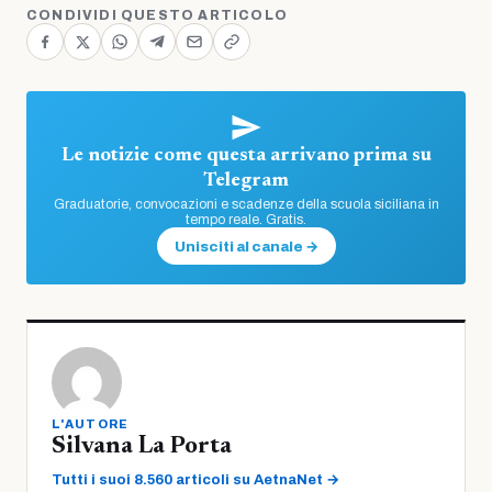
CONDIVIDI QUESTO ARTICOLO
Le notizie come questa arrivano prima su
Telegram
Graduatorie, convocazioni e scadenze della scuola siciliana in
tempo reale. Gratis.
Unisciti al canale →
L'AUTORE
Silvana La Porta
Tutti i suoi 8.560 articoli su AetnaNet →