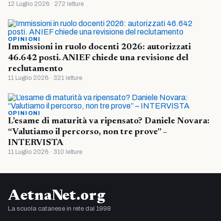
12 Luglio 2026 · 272 letture
OPINIONI
Immissioni in ruolo docenti 2026: autorizzati
46.642 posti. ANIEF chiede una revisione del
reclutamento
11 Luglio 2026 · 321 letture
OPINIONI
L’esame di maturità va ripensato? Daniele Novara:
“Valutiamo il percorso, non tre prove” –
INTERVISTA
11 Luglio 2026 · 310 letture
AetnaNet.org
La scuola catanese in rete dal 1998