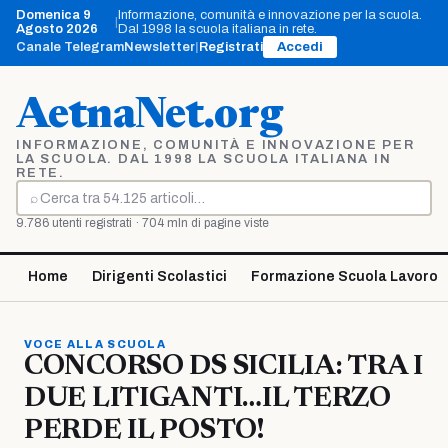
Vai
Domenica 9
Informazione, comunità e innovazione per la scuola.
|
al
Agosto 2026
Dal 1998 la scuola italiana in rete.
contenuto
Canale Telegram
Newsletter
|
Registrati
Accedi
AetnaNet.org
INFORMAZIONE, COMUNITÀ E INNOVAZIONE PER
LA SCUOLA. DAL 1998 LA SCUOLA ITALIANA IN
RETE.
⌕
Cerca
9.786 utenti registrati · 704 mln di pagine viste
Home
Dirigenti Scolastici
Formazione Scuola Lavoro
VOCE ALLA SCUOLA
CONCORSO DS SICILIA: TRA I
DUE LITIGANTI…IL TERZO
PERDE IL POSTO!