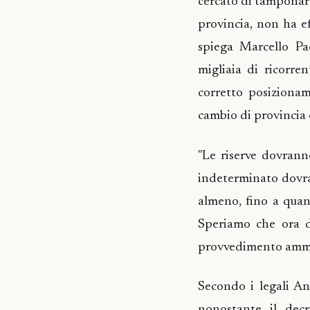
cercato di tamponare
provincia, non ha ef
spiega Marcello Pac
migliaia di ricorren
corretto posizionam
cambio di provincia e
"Le riserve dovrann
indeterminato dovra
almeno, fino a quand
Speriamo che ora da
provvedimento ammin
Secondo i legali Ani
nonostante il decre