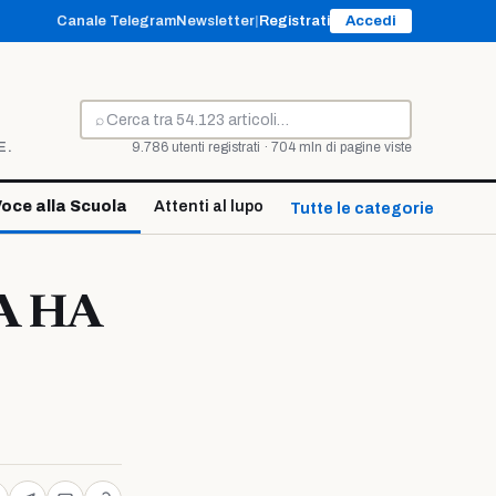
Canale Telegram
Newsletter
|
Registrati
Accedi
⌕
Cerca
E.
9.786 utenti registrati · 704 mln di pagine viste
oce alla Scuola
Attenti al lupo
Tutte le categorie ↓
A HA