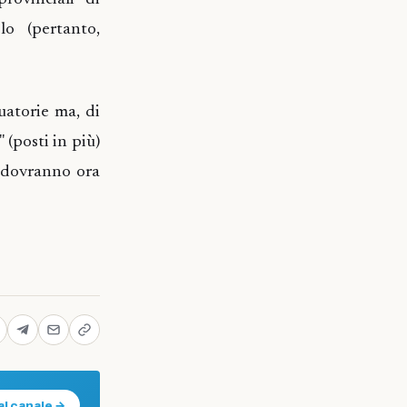
o (pertanto,
uatorie ma, di
 (posti in più)
e dovranno ora
al canale →