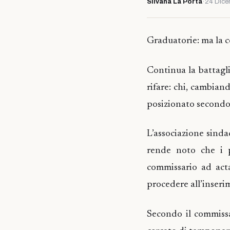
Silvana La Porta
·
24 Dice
Graduatorie: ma la c
Continua la battagli
rifare: chi, cambiand
posizionato secondo
L’associazione sindac
rende noto che i p
commissario ad acta
procedere all’inserim
Secondo il commissar