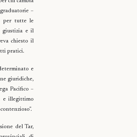
per chi cambia
 graduatorie –
e per tutte le
giustizia e il
eva chiesto il
ti pratici.
 determinato e
ne giuridiche,
ega Pacifico –
 e illegittimo
contenzioso".
sione del Tar,
provinciali di