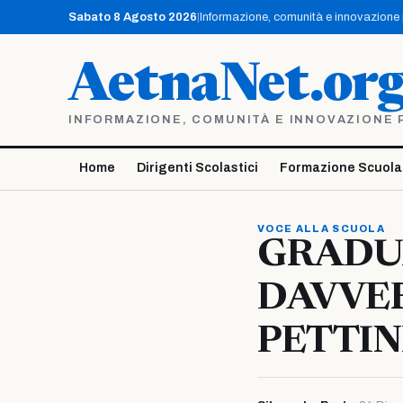
Vai
Sabato 8 Agosto 2026
|
Informazione, comunità e innovazione pe
al
contenuto
AetnaNet.or
INFORMAZIONE, COMUNITÀ E INNOVAZIONE PE
Home
Dirigenti Scolastici
Formazione Scuola
VOCE ALLA SCUOLA
GRADU
DAVVER
PETTIN