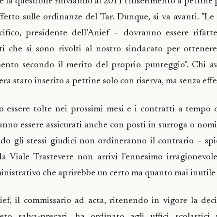
 la questione rinviando al 2011 l’inserimento a pettine 
fetto sulle ordinanze del Tar. Dunque, si va avanti. "Le
ifico, presidente dell’Anief – dovranno essere rifatt
ti che si sono rivolti al nostro sindacato per ottenere 
ento secondo il merito del proprio punteggio". Chi av
ra stato inserito a pettine solo con riserva, ma senza effet
o essere tolte nei prossimi mesi e i contratti a tempo
nno essere assicurati anche con posti in surroga o nomi
o gli stessi giudici non ordineranno il contrario – spi
 Viale Trastevere non arrivi l’ennesimo irragionevole
istrativo che aprirebbe un certo ma quanto mai inutile 
ef, il commissario ad acta, ritenendo in vigore la deci
to salva-precari, ha ordinato agli uffici scolastici 