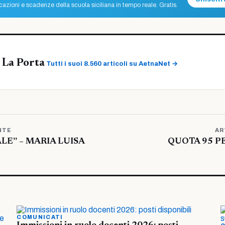
azioni e scadenze della scuola siciliana in tempo reale. Gratis.
 La Porta
Tutti i suoi 8.560 articoli su AetnaNet →
NTE
AR
LE” – MARIA LUISA
QUOTA 95 PE
COMUNICATI