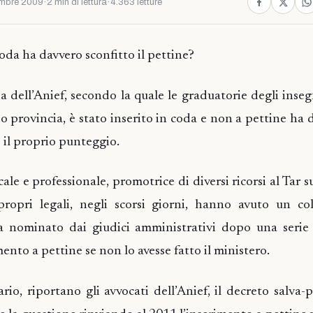
mbre 2009
·
2 min di lettura
·
4.363 letture
oda ha davvero sconfitto il pettine?
a dell’Anief, secondo la quale le graduatorie degli inse
o provincia, è stato inserito in coda e non a pettine ha d
 il proprio punteggio.
ale e professionale, promotrice di diversi ricorsi al Tar 
ropri legali, negli scorsi giorni, hanno avuto un col
 nominato dai giudici amministrativi dopo una serie d
ento a pettine se non lo avesse fatto il ministero.
io, riportano gli avvocati dell’Anief, il decreto salva-p