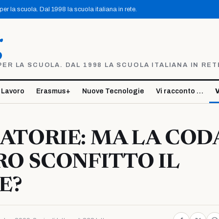
r la scuola. Dal 1998 la scuola italiana in rete.
g
R LA SCUOLA. DAL 1998 LA SCUOLA ITALIANA IN RET
 Lavoro
Erasmus+
Nuove Tecnologie
Vi racconto …
V
ATORIE: MA LA COD
O SCONFITTO IL
E?