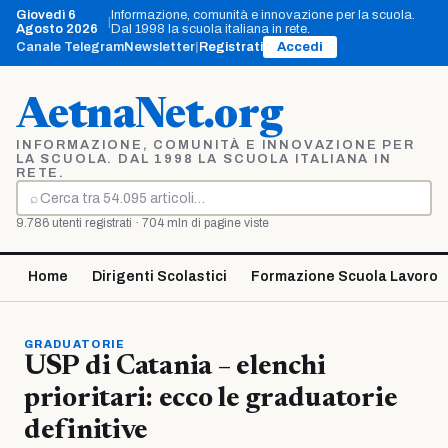
Vai
Giovedì 6
Informazione, comunità e innovazione per la scuola.
|
al
Agosto 2026
Dal 1998 la scuola italiana in rete.
contenuto
Canale Telegram
Newsletter
|
Registrati
Accedi
AetnaNet.org
INFORMAZIONE, COMUNITÀ E INNOVAZIONE PER
LA SCUOLA. DAL 1998 LA SCUOLA ITALIANA IN
RETE.
⌕
Cerca
9.786 utenti registrati · 704 mln di pagine viste
Home
Dirigenti Scolastici
Formazione Scuola Lavoro
GRADUATORIE
USP di Catania – elenchi
prioritari: ecco le graduatorie
definitive