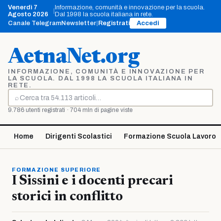
Vai
Venerdì 7
Informazione, comunità e innovazione per la scuola.
|
al
Agosto 2026
Dal 1998 la scuola italiana in rete.
contenuto
Canale Telegram
Newsletter
|
Registrati
Accedi
AetnaNet.org
INFORMAZIONE, COMUNITÀ E INNOVAZIONE PER
LA SCUOLA. DAL 1998 LA SCUOLA ITALIANA IN
RETE.
⌕
Cerca
9.786 utenti registrati · 704 mln di pagine viste
Home
Dirigenti Scolastici
Formazione Scuola Lavoro
FORMAZIONE SUPERIORE
I Sissini e i docenti precari
storici in conflitto