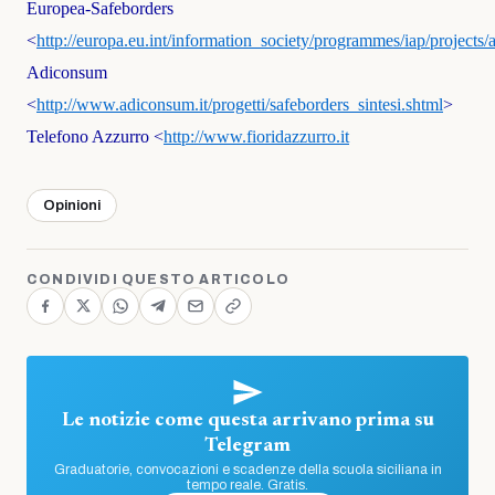
Europea-Safeborders
<
http://europa.eu.int/information_society/programmes/iap/projects
Adiconsum
<
http://www.adiconsum.it/progetti/safeborders_sintesi.shtml
>
Telefono Azzurro <
http://www.fioridazzurro.it
Opinioni
CONDIVIDI QUESTO ARTICOLO
Le notizie come questa arrivano prima su
Telegram
Graduatorie, convocazioni e scadenze della scuola siciliana in
tempo reale. Gratis.