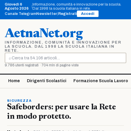
Vai
Giovedì 6
Informazione, comunità e innovazione per la scuola.
|
al
Agosto 2026
Dal 1998 la scuola italiana in rete.
contenuto
Canale Telegram
Newsletter
|
Registrati
Accedi
AetnaNet.org
INFORMAZIONE, COMUNITÀ E INNOVAZIONE PER
LA SCUOLA. DAL 1998 LA SCUOLA ITALIANA IN
RETE.
⌕
Cerca
9.786 utenti registrati · 704 mln di pagine viste
Home
Dirigenti Scolastici
Formazione Scuola Lavoro
SICUREZZA
Safeborders: per usare la Rete
in modo protetto.