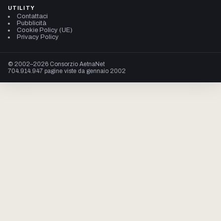
UTILITY
Contattaci
Pubblicità
Cookie Policy (UE)
Privacy Policy
© 2002–2026 Consorzio AetnaNet
704.914.947 pagine viste da gennaio 2002