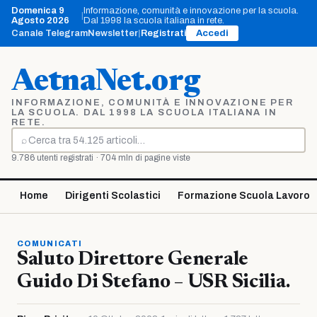
Vai
Domenica 9
Informazione, comunità e innovazione per la scuola.
|
al
Agosto 2026
Dal 1998 la scuola italiana in rete.
contenuto
Canale Telegram
Newsletter
|
Registrati
Accedi
AetnaNet.org
INFORMAZIONE, COMUNITÀ E INNOVAZIONE PER
LA SCUOLA. DAL 1998 LA SCUOLA ITALIANA IN
RETE.
⌕
Cerca
9.786 utenti registrati · 704 mln di pagine viste
Home
Dirigenti Scolastici
Formazione Scuola Lavoro
COMUNICATI
Saluto Direttore Generale
Guido Di Stefano – USR Sicilia.