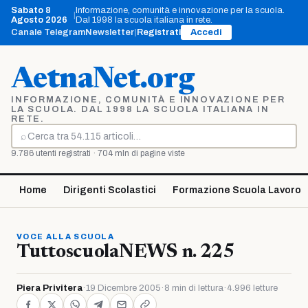
Vai
Sabato 8
Informazione, comunità e innovazione per la scuola.
|
al
Agosto 2026
Dal 1998 la scuola italiana in rete.
contenuto
Canale Telegram
Newsletter
|
Registrati
Accedi
AetnaNet.org
INFORMAZIONE, COMUNITÀ E INNOVAZIONE PER
LA SCUOLA. DAL 1998 LA SCUOLA ITALIANA IN
RETE.
⌕
Cerca
9.786 utenti registrati · 704 mln di pagine viste
Home
Dirigenti Scolastici
Formazione Scuola Lavoro
VOCE ALLA SCUOLA
TuttoscuolaNEWS n. 225
Piera Privitera
·
19 Dicembre 2005
·
8 min di lettura
·
4.996 letture