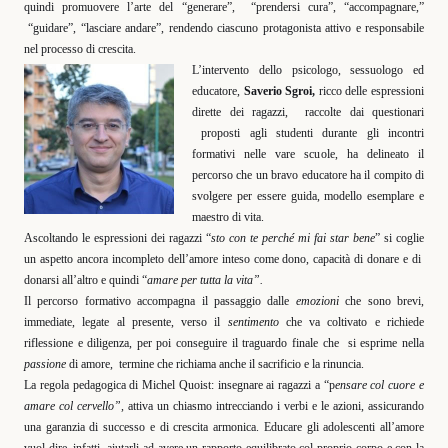
quindi promuovere l’arte del “generare”,
“prendersi cura”, “accompagnare,”
“guidare”, “lasciare andare”, rendendo ciascuno protagonista attivo e responsabile
nel processo di crescita.
L’intervento dello psicologo, sessuologo ed
educatore,
Saverio Sgroi,
ricco delle espressioni
dirette dei ragazzi,
raccolte dai questionari
proposti agli studenti durante gli incontri
formativi nelle vare scuole, ha delineato il
percorso che un bravo educatore ha il compito di
svolgere per essere guida, modello esemplare e
maestro di vita.
Ascoltando le espressioni dei ragazzi “
sto con te perché mi fai star bene
” si coglie
un aspetto ancora incompleto dell’amore inteso come dono, capacità di donare e di
donarsi all’altro e quindi “
amare per tutta la vita”.
Il percorso formativo accompagna il passaggio dalle
emozioni
che sono brevi,
immediate, legate al presente, verso il
sentimento
che va coltivato e richiede
riflessione e diligenza, per poi conseguire il traguardo finale che
si esprime nella
passione
di amore,
termine che richiama anche il sacrificio e la rinuncia.
La regola pedagogica di Michel Quoist: insegnare ai ragazzi a “p
ensare col cuore e
amare col cervello”,
attiva un chiasmo intrecciando i verbi e le azioni, assicurando
una garanzia di successo e di crescita armonica. Educare gli adolescenti all’amore
vuol dire, infatti, aiutarli ad avere un rapporto equilibrato col proprio corpo e con la