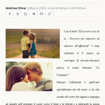
Andrea Oliva
·
9 Marzo 2024
·
4 min di lettura
·
1.828 letture
Con il titolo “
Ed io avrò cura di
te – Percorsi per educarsi ed
educare all’affettività
” è stato
celebrato il 6 marzo un
convegno di docenti-educatori
presso il centro fieristico “Le
Ciminiere”.
Educare l’affettività è quell’arte
specialissima che dà senso a ciò che
accade nel cuore dei ragazzi e impegna
ad aiutarli nell’orientare il cuore verso il bene e la felicità e a indicargli la giusta