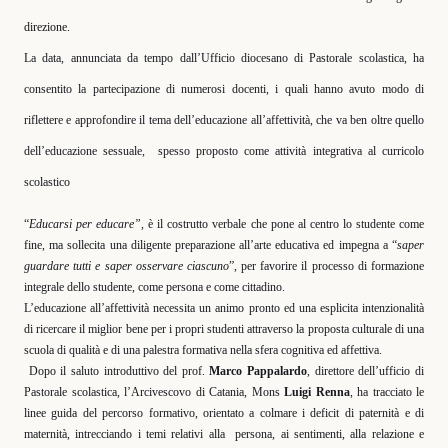
direzione.
La data, annunciata da tempo dall’Ufficio diocesano di Pastorale scolastica, ha
consentito la partecipazione di numerosi docenti, i quali hanno avuto modo di
riflettere e approfondire il tema dell’educazione all’affettività, che va ben oltre quello
dell’educazione sessuale,
spesso proposto come attività integrativa al curricolo
scolastico
“
Educarsi per educare”,
è il costrutto verbale che pone al centro lo studente come
fine, ma sollecita una diligente preparazione all’arte educativa ed impegna a “
saper
guardare tutti e saper osservare ciascuno
”, per favorire il processo di formazione
integrale dello studente, come persona e come cittadino.
L’educazione all’affettività necessita un animo pronto ed una esplicita intenzionalità
di ricercare il miglior bene per i propri studenti attraverso la proposta culturale di una
scuola di qualità e di una palestra formativa nella sfera cognitiva ed affettiva.
Dopo il saluto introduttivo del prof.
Marco Pappalardo
, direttore dell’ufficio di
Pastorale scolastica, l’Arcivescovo di Catania, Mons
Luigi Renna
, ha tracciato le
linee guida del percorso formativo, orientato a colmare i deficit di paternità e di
maternità, intrecciando i temi relativi alla
persona, ai sentimenti, alla relazione e