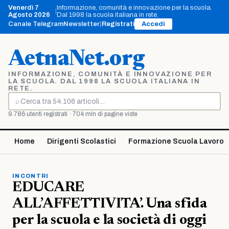
Vai
Venerdì 7
Informazione, comunità e innovazione per la scuola.
|
al
Agosto 2026
Dal 1998 la scuola italiana in rete.
contenuto
Canale Telegram
Newsletter
|
Registrati
Accedi
AetnaNet.org
INFORMAZIONE, COMUNITÀ E INNOVAZIONE PER
LA SCUOLA. DAL 1998 LA SCUOLA ITALIANA IN
RETE.
⌕
Cerca
9.786 utenti registrati · 704 mln di pagine viste
Home
Dirigenti Scolastici
Formazione Scuola Lavoro
INCONTRI
EDUCARE
ALL’AFFETTIVITA’. Una sfida
per la scuola e la società di oggi