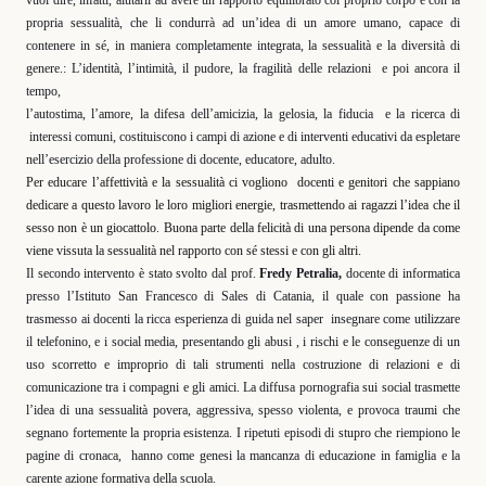
propria sessualità, che li condurrà ad un’idea di un amore umano, capace di
contenere in sé, in maniera completamente integrata, la sessualità e la diversità di
genere.: L’identità, l’intimità, il pudore, la fragilità delle relazioni
e poi ancora il
tempo,
l’autostima, l’amore, la difesa dell’amicizia, la gelosia, la fiducia
e la ricerca di
interessi comuni, costituiscono i campi di azione e di interventi educativi da espletare
nell’esercizio della professione di docente, educatore, adulto.
Per educare l’affettività e la sessualità ci vogliono
docenti e genitori che sappiano
dedicare a questo lavoro le loro migliori energie, trasmettendo ai ragazzi l’idea che il
sesso non è un giocattolo. Buona parte della felicità di una persona dipende da come
viene vissuta la sessualità nel rapporto con sé stessi e con gli altri.
Il secondo intervento è stato svolto dal prof.
Fredy Petralia,
docente di informatica
presso l’Istituto San Francesco di Sales di Catania, il quale con passione ha
trasmesso ai docenti la ricca esperienza di guida nel saper
insegnare come utilizzare
il telefonino, e i social media, presentando gli abusi , i rischi e le conseguenze di un
uso scorretto e improprio di tali strumenti nella costruzione di relazioni e di
comunicazione tra i compagni e gli amici. La diffusa pornografia sui social trasmette
l’idea di una sessualità povera, aggressiva, spesso violenta, e provoca traumi che
segnano fortemente la propria esistenza. I ripetuti episodi di stupro che riempiono le
pagine di cronaca,
hanno come genesi la mancanza di educazione in famiglia e la
carente azione formativa della scuola.