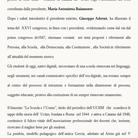
coordinata dalla presidente,
Maria Antonietta Baiamonte
.
Dopo i saluti introduttivi il presidente emerito,
Giuseppe Adernò
, ha illustrato il
tema del
XXVI congresso, in linea con i precedenti,
evidenziando come dal sin dal
primo congresso de1947, ritornano costanti
nei temi proposti i riferimenti alla
Persona, alla Scuola,
alla Democrazia, alla Costituzione , alla Società in riferimento
all’attualità del momento storico.
Gli studenti di oggi, nativi digitali, necessitano di una scuola rinnovata nei linguaggi,
negli strumenti, nei canali comunicativi specifici dell’era digitale, ma restano sempre
al centro del processo di istruzione e formazione nella dimensione di persona,
soggetto educante, proteso alla costruzione di un sempre rinnovato umanesimo.
Il binomio “La Scuola e l’Uomo”, titolo del periodico dell’UCIIM
che
scandisce le
tappe della storia dell’ Uciim, fondata a Roma
nel 1944
e attiva a Catania dal 1948,
costituisce il fulcro vitale dell’associazione professionale dei docenti che, insieme,
ricercano il miglior bene per gli studenti.
La
paideia,
modello pedagogico dell’antica Grecia, adottato ad Atene già nel V