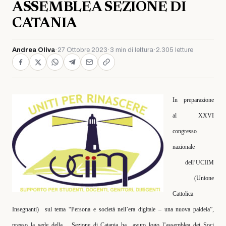
ASSEMBLEA SEZIONE DI
CATANIA
Andrea Oliva
·
27 Ottobre 2023
·
3 min di lettura
·
2.305 letture
In preparazione
al
XXVI
congresso
nazionale
dell’UCIIM
(Unione
Cattolica
Insegnanti)
sul tema “Persona e società nell’era digitale – una nuova paideia”,
presso la sede della
Sezione di Catania ha
avuto logo l’assemblea dei Soci