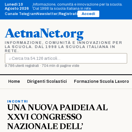
Vai
Lunedì 10
Informazione, comunità e innovazione per la scuola.
|
al
Agosto 2026
Dal 1998 la scuola italiana in rete.
contenuto
Canale Telegram
Newsletter
|
Registrati
Accedi
AetnaNet.org
INFORMAZIONE, COMUNITÀ E INNOVAZIONE PER
LA SCUOLA. DAL 1998 LA SCUOLA ITALIANA IN
RETE.
⌕
Cerca
9.786 utenti registrati · 704 mln di pagine viste
Home
Dirigenti Scolastici
Formazione Scuola Lavoro
INCONTRI
UNA NUOVA PAIDEIA AL
XXVI CONGRESSO
NAZIONALE DELL’