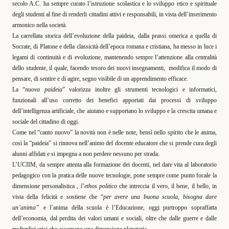
secolo A.C. ha sempre curato l’istruzione scolastica e lo sviluppo etico e spirituale
degli studenti al fine di renderli cittadini attivi e responsabili, in vista dell’inserimento
armonico nella società.
La carrellata storica dell’evoluzione della paideia, dalla prassi omerica a quella di
Socrate, di Platone e della classicità dell’epoca romana e cristiana, ha messo in luce i
legami di continuità e di evoluzione, mantenendo sempre l’attenzione alla centralità
dello studente, il quale, facendo tesoro dei nuovi insegnamenti,
modifica il modo di
pensare, di sentire e di agire, segno visibile di un apprendimento efficace.
La “
nuova paideia
” valorizza inoltre gli strumenti tecnologici e informatici,
funzionali all’uso corretto dei benefici apportati dai processi di sviluppo
dell’intelligenza artificiale, che aiutano e supportano lo sviluppo e la crescita umana e
sociale del cittadino di oggi.
Come nel “canto nuovo” la novità non è nelle note, bensì nello spirito che le anima,
così la “paideia” si rinnova nell’animo del docente educatore che si prende cura degli
alunni affidati e si impegna a non perdere nessuno per strada.
L’UCIIM, da sempre attenta alla formazione dei docenti, nel dare vita al laboratorio
pedagogico con la pratica delle nuove tecnologie, pone sempre come punto focale la
dimensione personalistica ,
l’ethos politico
che intreccia il vero, il bene, il bello, in
vista della felicità e sostiene che “
per avere una buona scuola, bisogna dare
un’anima”
e l’anima della scuola è l’Educazione, oggi purtroppo sopraffatta
dell’economia, dal perdita dei valori umani e sociali, oltre che dalle guerre e dalle
molteplici crisi che assumano una dimensione planetaria.