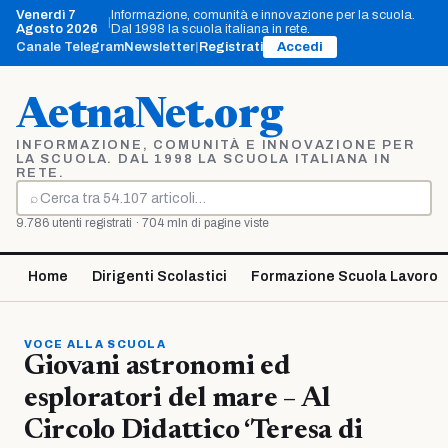
Vai
Venerdì 7
Informazione, comunità e innovazione per la scuola.
|
al
Agosto 2026
Dal 1998 la scuola italiana in rete.
contenuto
Canale Telegram
Newsletter
|
Registrati
Accedi
AetnaNet.org
INFORMAZIONE, COMUNITÀ E INNOVAZIONE PER
LA SCUOLA. DAL 1998 LA SCUOLA ITALIANA IN
RETE.
⌕
Cerca
9.786 utenti registrati · 704 mln di pagine viste
Home
Dirigenti Scolastici
Formazione Scuola Lavoro
VOCE ALLA SCUOLA
Giovani astronomi ed
esploratori del mare – Al
Circolo Didattico ‘Teresa di