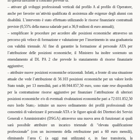
In questa direzione il contratto prevede di:
–
attivare gli sviluppi professionali verticali dal profilo A al profilo di Operatore
,
anche per favorire un’attività qualificata di assistenza alle esigenze degli alunni con
disabilità. L’intervento è stato effettuato utilizzando le risorse finanziarie contrattuali
previste (0,55% della massa salariale pari a 36,9 milioni di euro annuali);
–
semplificare le procedure per accedere alle posizioni economiche
attraverso un
percorso più veloce di formazione e valutazione per l’inserimento in una graduatoria
con validità triennale. Al fine di garantire la formazione al personale ATA per
l’attribuzione delle posizioni economiche, il Ministero ha inoltre sostenuto un
emendamento al DL PA 2 che prevede lo stanziamento di risorse finanziarie
aggiuntive;
–
attribuire nuove posizioni economiche orizzontali
. Infatti, a fronte di una
situazione
attuale
che vede l’attribuzione di
56.103 posizioni economiche
per un valore lordo
Stato totale, per 13 mensilità, pari a
66.944.857,50
euro, sono state rese disponibili
per la contrattazione
risorse aggiuntive per finanziare l’attribuzione di ulteriori
posizioni economiche e/o di eventuali rivalutazioni economiche pari a 72.031.852,50
euro lordo Stato
;-
istituire un nuovo ordinamento dei profili professionali
che
consentirà di valorizzare il personale ATA e le figure apicali dei Direttori dei Servizi
Generali e Amministrativi (DSGA) attraverso una nuova area di funzionari ai quali
sarà possibile attribuire un incarico triennale di
“elevata qualificazione
professionale”
(con un incremento della retribuzione pari a 60 euro mensili),
eliminando l’area C (a oggi mai utilizzata) e, in fase transitoria, la