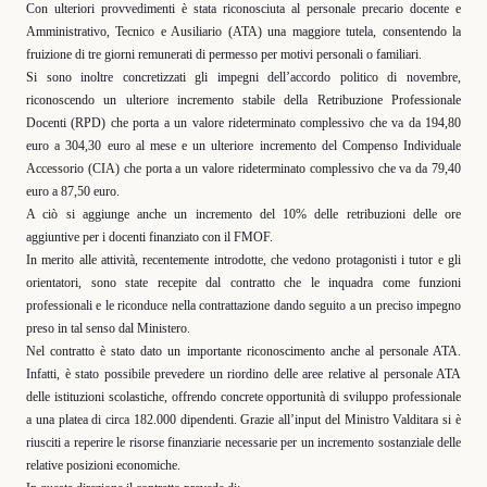
Con ulteriori provvedimenti è stata riconosciuta al personale precario docente e
Amministrativo, Tecnico e Ausiliario (ATA) una maggiore tutela, consentendo la
fruizione di tre giorni remunerati di permesso per motivi personali o familiari.
Si sono inoltre concretizzati gli impegni dell’accordo politico di novembre,
riconoscendo un ulteriore incremento stabile della Retribuzione Professionale
Docenti (RPD) che porta a un valore rideterminato complessivo che va da 194,80
euro a 304,30 euro al mese e un ulteriore incremento del Compenso Individuale
Accessorio (CIA) che porta a un valore rideterminato complessivo che va da 79,40
euro a 87,50 euro.
A ciò si aggiunge anche un incremento del 10% delle retribuzioni delle ore
aggiuntive per i docenti finanziato con il FMOF.
In merito alle attività, recentemente introdotte, che vedono protagonisti i tutor e gli
orientatori, sono state recepite dal contratto che le inquadra come funzioni
professionali e le riconduce nella contrattazione dando seguito a un preciso impegno
preso in tal senso dal Ministero.
Nel contratto è stato dato un importante riconoscimento anche al personale ATA.
Infatti, è stato possibile prevedere un riordino delle aree relative al personale ATA
delle istituzioni scolastiche, offrendo concrete opportunità di sviluppo professionale
a una platea di circa
182.000 dipendenti. Grazie all’input del Ministro Valditara si è
riusciti a reperire le risorse finanziarie necessarie per un incremento sostanziale delle
relative posizioni economiche.