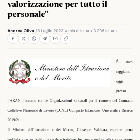
valorizzazione per tutto il
personale”
Andrea Oliva
·
16 Luglio 2023
·
4 min di lettura
·
3.206 letture
È stato
raggiunto
oggi
presso
l’ARAN l’accordo con le Organizzazioni sindacali per il rinnovo del Contratto
Collettivo Nazionale di Lavoro (CCNL) Comparto Istruzione, Università e Ricerca
2019/21.
Il Ministro dell’Istruzione e del Merito, Giuseppe Valditara, esprime piena
soddisfazione per la definizione delle trattative che hanno condotto alla sottoscrizione