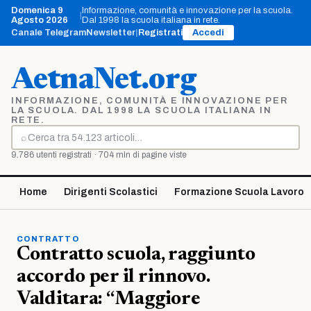
Vai
Domenica 9
Informazione, comunità e innovazione per la scuola.
|
al
Agosto 2026
Dal 1998 la scuola italiana in rete.
contenuto
Canale Telegram
Newsletter
|
Registrati
Accedi
AetnaNet.org
INFORMAZIONE, COMUNITÀ E INNOVAZIONE PER
LA SCUOLA. DAL 1998 LA SCUOLA ITALIANA IN
RETE.
⌕
Cerca
9.786 utenti registrati · 704 mln di pagine viste
Home
Dirigenti Scolastici
Formazione Scuola Lavoro
CONTRATTO
Contratto scuola, raggiunto
accordo per il rinnovo.
Valditara: “Maggiore