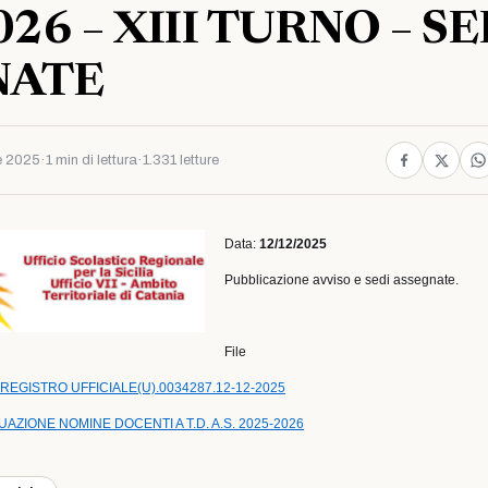
26 – XIII TURNO – SE
NATE
e 2025
·
1 min di lettura
·
1.331 letture
Data:
12/12/2025
Pubblicazione avviso e sedi assegnate.
File
REGISTRO UFFICIALE(U).0034287.12-12-2025
AZIONE NOMINE DOCENTI A T.D. A.S. 2025-2026