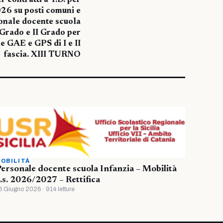
 contratti a T.D. per
26 su posti comuni e
onale docente scuola
I Grado e II Grado per
le GAE e GPS di I e II
fascia. XIII TURNO
OBILITÀ
ersonale docente scuola Infanzia – Mobilità
.s. 2026/2027 – Rettifica
6 Giugno 2026 · 914 letture