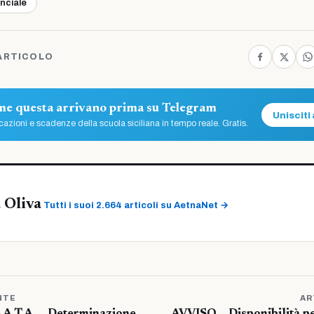
inciale
ARTICOLO
ome questa arrivano prima su Telegram
Unisciti 
azioni e scadenze della scuola siciliana in tempo reale. Gratis.
 Oliva
Tutti i suoi 2.664 articoli su AetnaNet →
NTE
AR