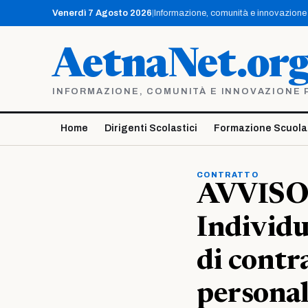
Vai
Venerdì 7 Agosto 2026
|
Informazione, comunità e innovazione p
al
contenuto
AetnaNet.or
INFORMAZIONE, COMUNITÀ E INNOVAZIONE PE
Home
Dirigenti Scolastici
Formazione Scuola
CONTRATTO
AVVISO 
Individu
di contr
personal