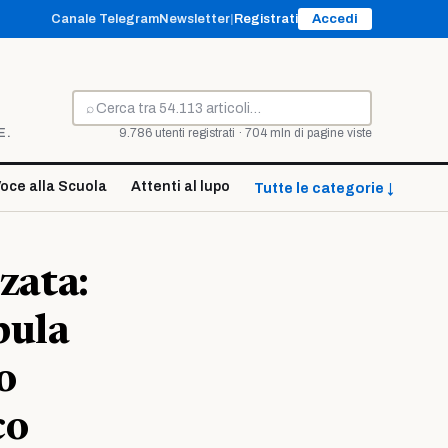
Canale Telegram
Newsletter
|
Registrati
Accedi
⌕
Cerca
E.
9.786 utenti registrati · 704 mln di pagine viste
oce alla Scuola
Attenti al lupo
Tutte le categorie ↓
zata:
pula
o
co