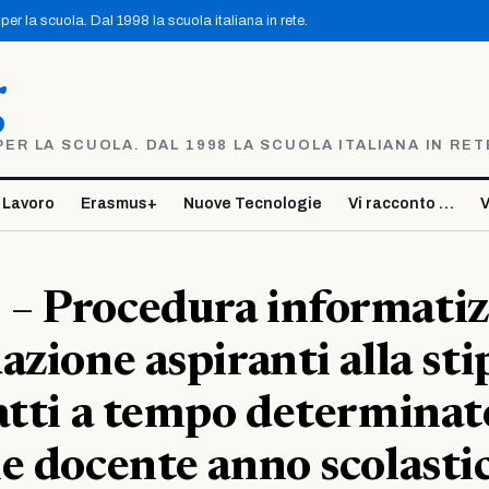
er la scuola. Dal 1998 la scuola italiana in rete.
g
R LA SCUOLA. DAL 1998 LA SCUOLA ITALIANA IN RET
 Lavoro
Erasmus+
Nuove Tecnologie
Vi racconto …
V
– Procedura informatiz
azione aspiranti alla sti
atti a tempo determinat
e docente anno scolasti