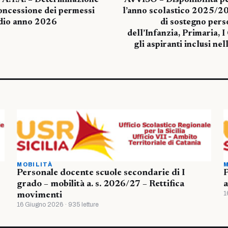
 A.T.A. – Determinazione
AVVISO – Disponibilità per
oncessione dei permessi
l’anno scolastico 2025/20
tudio anno 2026
di sostegno pers
dell’Infanzia, Primaria, 
gli aspiranti inclusi nel
MOBILITÀ
M
Personale docente scuole secondarie di I
P
grado – mobilità a. s. 2026/27 – Rettifica
a
1
movimenti
16 Giugno 2026 · 935 letture