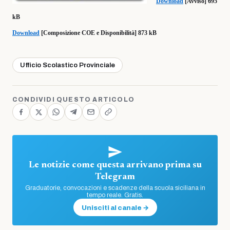
Download
[Avviso] 695
kB
Download
[Composizione COE e Disponibilità] 873 kB
Ufficio Scolastico Provinciale
CONDIVIDI QUESTO ARTICOLO
Le notizie come questa arrivano prima su
Telegram
Graduatorie, convocazioni e scadenze della scuola siciliana in
tempo reale. Gratis.
Unisciti al canale →