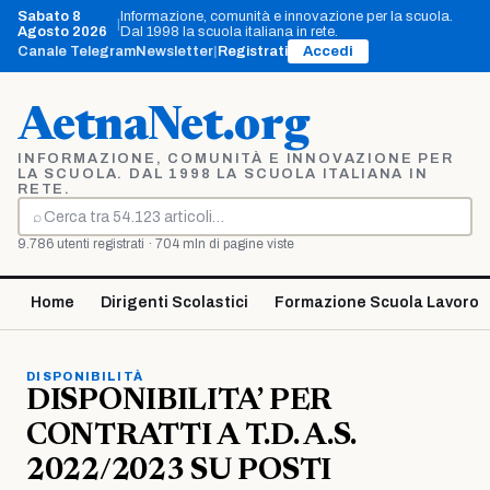
Vai
Sabato 8
Informazione, comunità e innovazione per la scuola.
|
al
Agosto 2026
Dal 1998 la scuola italiana in rete.
contenuto
Canale Telegram
Newsletter
|
Registrati
Accedi
AetnaNet.org
INFORMAZIONE, COMUNITÀ E INNOVAZIONE PER
LA SCUOLA. DAL 1998 LA SCUOLA ITALIANA IN
RETE.
⌕
Cerca
9.786 utenti registrati · 704 mln di pagine viste
Home
Dirigenti Scolastici
Formazione Scuola Lavoro
DISPONIBILITÀ
DISPONIBILITA’ PER
CONTRATTI A T.D. A.S.
2022/2023 SU POSTI