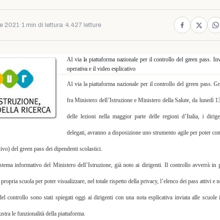
e 2021
·
1 min di lettura
·
4.427 letture
Al via la piattaforma nazionale per il controllo del green pass. Inv
operativa e il video esplicativo
Al via la
piattaforma
nazionale
per il controllo del green pass. Gr
fra Ministero dell’Istruzione e Ministero della Salute, da lunedì 13
delle lezioni nella maggior parte delle regioni d’Italia, i dirige
delegati,
avranno a disposizione uno strumento agile per poter con
tivo) del green pass dei dipendenti scolastici.
istema informativo del Ministero dell’Istruzione
, già noto ai dirigenti.
Il controllo avverrà in
 propria scuola per poter visualizzare, nel totale rispetto della privacy, l’elenco dei pass attivi e n
el controllo sono stati spiegati oggi ai dirigenti con una
nota esplicativa inviata alle scuole
i
ustra le funzionalità della piattaforma.