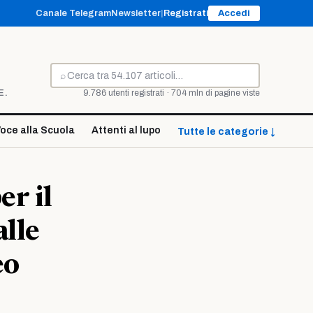
Canale Telegram
Newsletter
|
Registrati
Accedi
⌕
Cerca
E.
9.786 utenti registrati · 704 mln di pagine viste
oce alla Scuola
Attenti al lupo
Tutte le categorie ↓
er il
alle
eo