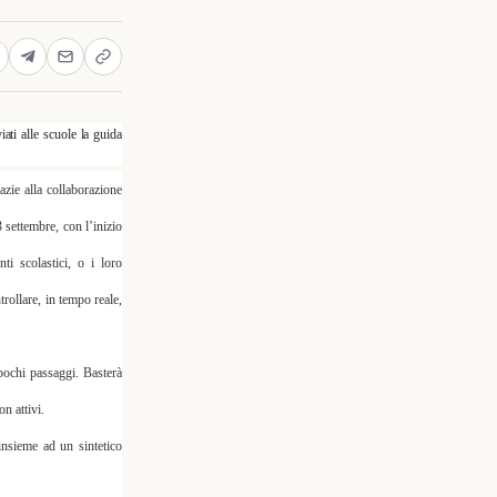
iati alle scuole la guida
azie alla collaborazione
 settembre, con l’inizio
nti scolastici, o i loro
trollare
, in tempo reale,
 pochi passaggi
. Basterà
on attivi.
nsieme ad un
sintetico