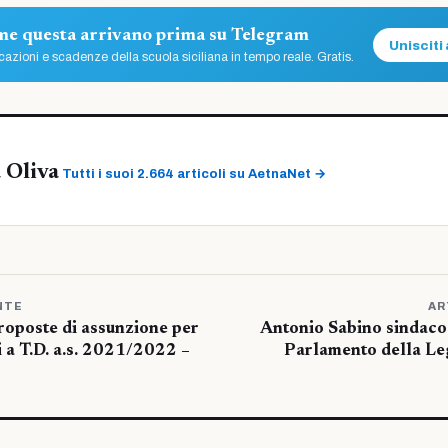
ome questa arrivano prima su Telegram
Unisciti 
azioni e scadenze della scuola siciliana in tempo reale. Gratis.
 Oliva
Tutti i suoi 2.664 articoli su AetnaNet →
NTE
AR
roposte di assunzione per
Antonio Sabino sindaco 
ti a T.D. a.s. 2021/2022 –
Parlamento della Leg