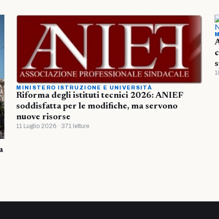
M
A
c
s
1
MINISTERO ISTRUZIONE E UNIVERSITÀ
Riforma degli istituti tecnici 2026: ANIEF
soddisfatta per le modifiche, ma servono
nuove risorse
11 Luglio 2026 · 371 letture
a