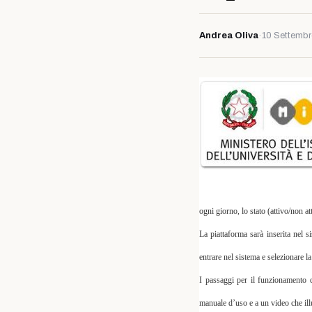
Andrea Oliva
·
10 Settembr
ogni giorno, lo stato (attivo/non at
La piattaforma sarà inserita
nel s
entrare nel sistema e selezionare la
I passaggi per il funzionamento d
manuale d’uso
e a un
video
che ill