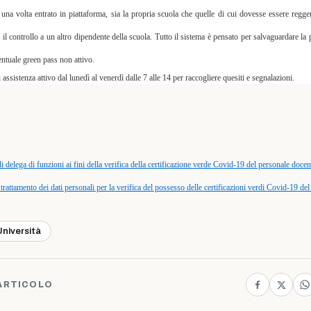
 una volta entrato in piattaforma, sia la propria scuola che quelle di cui dovesse essere reggen
 il controllo a un altro dipendente della scuola. Tutto il sistema è pensato per salvaguardare la
entuale green pass non attivo.
sistenza attivo dal lunedì al venerdì dalle 7 alle 14 per raccogliere quesiti e segnalazioni.
 delega di funzioni ai fini della verifica della certificazione verde Covid-19 del personale doce
trattamento dei dati personali per la verifica del possesso delle certificazioni verdi Covid-19 de
Università
ARTICOLO