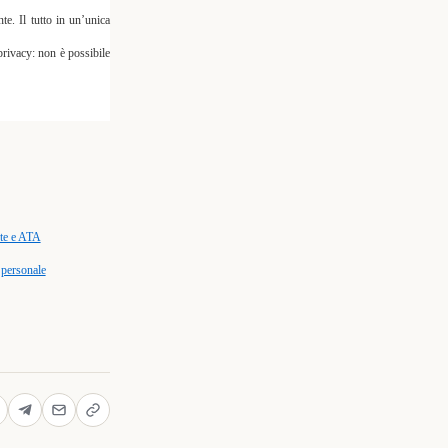
te. Il tutto in
un’unica
 privacy: non è possibile
nte e ATA
l personale