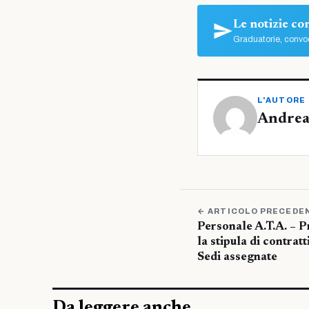
Le notizie c
Graduatorie, convoc
L'AUTORE
Andrea
← ARTICOLO PRECEDE
Personale A.T.A. – P
la stipula di contrat
Sedi assegnate
Da leggere anche