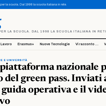
er la scuola. Dal 1998 la scuola italiana in rete.
g
R LA SCUOLA. DAL 1998 LA SCUOLA ITALIANA IN RET
 Lavoro
Erasmus+
Nuove Tecnologie
Vi racconto …
V
E E UNIVERSITÀ
a piattaforma nazionale p
 del green pass. Inviati 
 guida operativa e il vid
ivo