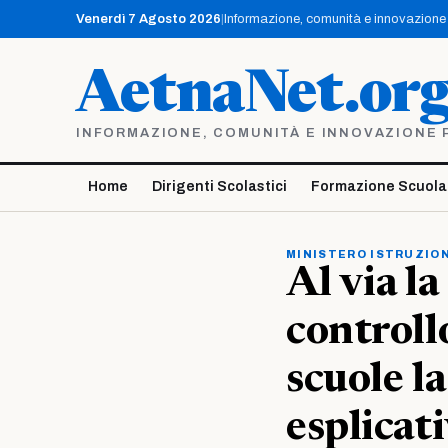
Vai
Venerdì 7 Agosto 2026
|
Informazione, comunità e innovazione p
al
contenuto
AetnaNet.or
INFORMAZIONE, COMUNITÀ E INNOVAZIONE PE
Home
Dirigenti Scolastici
Formazione Scuola
MINISTERO ISTRUZION
Al via l
controllo
scuole la
esplicat