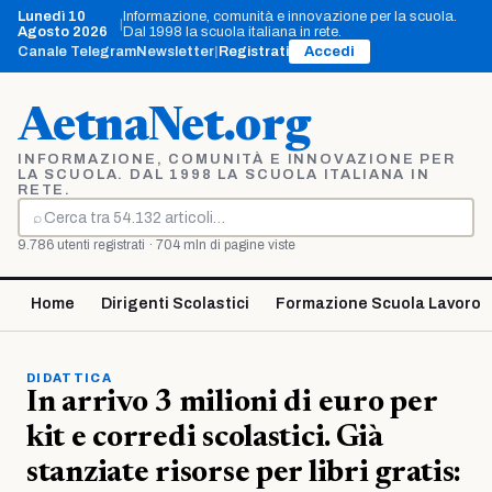
Vai
Lunedì 10
Informazione, comunità e innovazione per la scuola.
|
al
Agosto 2026
Dal 1998 la scuola italiana in rete.
contenuto
Canale Telegram
Newsletter
|
Registrati
Accedi
AetnaNet.org
INFORMAZIONE, COMUNITÀ E INNOVAZIONE PER
LA SCUOLA. DAL 1998 LA SCUOLA ITALIANA IN
RETE.
⌕
Cerca
9.786 utenti registrati · 704 mln di pagine viste
Home
Dirigenti Scolastici
Formazione Scuola Lavoro
DIDATTICA
In arrivo 3 milioni di euro per
kit e corredi scolastici. Già
stanziate risorse per libri gratis: