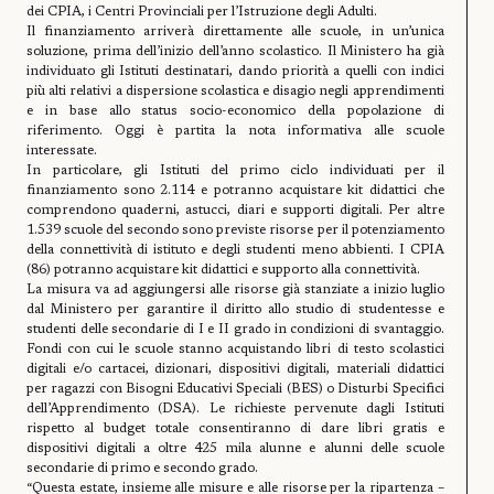
dei CPIA, i Centri Provinciali per l’Istruzione degli Adulti.
Il finanziamento arriverà direttamente alle scuole, in un’unica
soluzione, prima dell’inizio dell’anno scolastico. Il Ministero ha già
individuato gli Istituti destinatari, dando priorità a quelli con indici
più alti relativi a dispersione scolastica e disagio negli apprendimenti
e in base allo status socio-economico della popolazione di
riferimento. Oggi è partita la nota informativa alle scuole
interessate.
In particolare, gli Istituti del primo ciclo individuati per il
finanziamento sono 2.114 e potranno acquistare kit didattici che
comprendono quaderni, astucci, diari e supporti digitali. Per altre
1.539 scuole del secondo sono previste risorse per il potenziamento
della connettività di istituto e degli studenti meno abbienti. I CPIA
(86) potranno acquistare kit didattici e supporto alla connettività.
La misura va ad aggiungersi alle risorse già stanziate a inizio luglio
dal Ministero per garantire il diritto allo studio di studentesse e
studenti delle secondarie di I e II grado in condizioni di svantaggio.
Fondi con cui le scuole stanno acquistando libri di testo scolastici
digitali e/o cartacei, dizionari, dispositivi digitali, materiali didattici
per ragazzi con Bisogni Educativi Speciali (BES) o Disturbi Specifici
dell’Apprendimento (DSA). Le richieste pervenute dagli Istituti
rispetto al budget totale consentiranno di dare libri gratis e
dispositivi digitali a oltre 425 mila alunne e alunni delle scuole
secondarie di primo e secondo grado.
“Questa estate, insieme alle misure e alle risorse per la ripartenza –