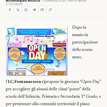
Michelangelo Nicotra
·
7 Dicembre 2019
·
1 min di lettura
·
3.719 letture
Dopo la
massiccia
partecipazione
dello scorso
anno,
l’
I.C.Fontanarossa
ripropone la giornata “Open Day”
per accogliere gli alunni delle classi “ponte” della
scuola dell’Infanzia, Primaria e Secondaria 1° Grado, e
per presentare alla comunità territoriale il piano