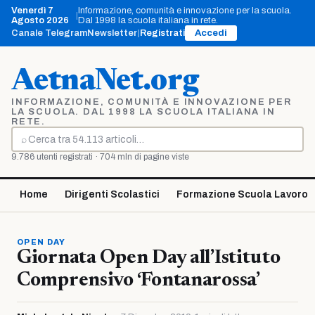
Vai
Venerdì 7
Informazione, comunità e innovazione per la scuola.
|
al
Agosto 2026
Dal 1998 la scuola italiana in rete.
contenuto
Canale Telegram
Newsletter
|
Registrati
Accedi
AetnaNet.org
INFORMAZIONE, COMUNITÀ E INNOVAZIONE PER
LA SCUOLA. DAL 1998 LA SCUOLA ITALIANA IN
RETE.
⌕
Cerca
9.786 utenti registrati · 704 mln di pagine viste
Home
Dirigenti Scolastici
Formazione Scuola Lavoro
OPEN DAY
Giornata Open Day all’Istituto
Comprensivo ‘Fontanarossa’