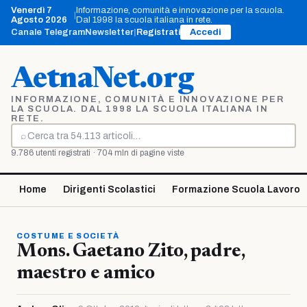
Vai
Venerdì 7
Informazione, comunità e innovazione per la scuola.
|
al
Agosto 2026
Dal 1998 la scuola italiana in rete.
contenuto
Canale Telegram
Newsletter
|
Registrati
Accedi
AetnaNet.org
INFORMAZIONE, COMUNITÀ E INNOVAZIONE PER
LA SCUOLA. DAL 1998 LA SCUOLA ITALIANA IN
RETE.
⌕
Cerca
9.786 utenti registrati · 704 mln di pagine viste
Home
Dirigenti Scolastici
Formazione Scuola Lavoro
COSTUME E SOCIETÀ
Mons. Gaetano Zito, padre,
maestro e amico