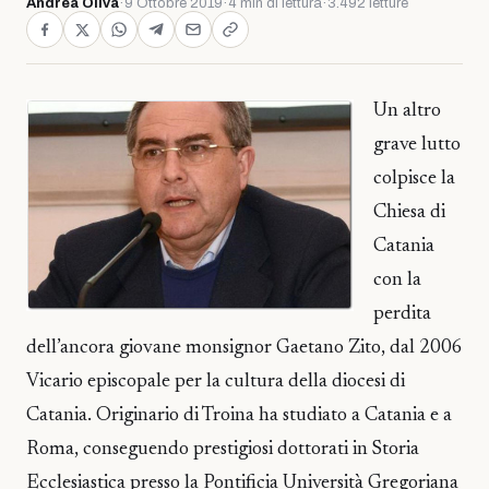
Andrea Oliva
·
9 Ottobre 2019
·
4 min di lettura
·
3.492 letture
Un altro
grave lutto
colpisce la
Chiesa di
Catania
con la
perdita
dell’ancora giovane monsignor Gaetano Zito, dal 2006
Vicario episcopale per la cultura della diocesi di
Catania. Originario di Troina ha studiato a Catania e a
Roma, conseguendo prestigiosi dottorati in Storia
Ecclesiastica presso la Pontificia Università Gregoriana