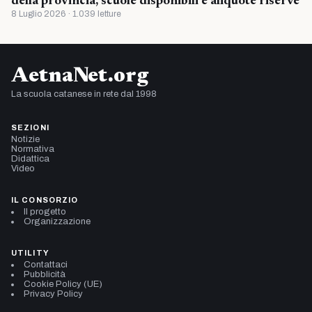
della provincia, scuole disponibili e aliquote riserve
8 Luglio 2026 · 1.039 letture
AetnaNet.org
La scuola catanese in rete dal 1998
SEZIONI
Notizie
Normativa
Didattica
Video
IL CONSORZIO
Il progetto
Organizzazione
UTILITY
Contattaci
Pubblicità
Cookie Policy (UE)
Privacy Policy