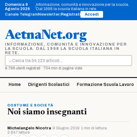
Vai
Domenica 9
Informazione, comunità e innovazione per la scuola.
|
al
Agosto 2026
Dal 1998 la scuola italiana in rete.
contenuto
Canale Telegram
Newsletter
|
Registrati
Accedi
AetnaNet.org
INFORMAZIONE, COMUNITÀ E INNOVAZIONE PER
LA SCUOLA. DAL 1998 LA SCUOLA ITALIANA IN
RETE.
⌕
Cerca
9.786 utenti registrati · 704 mln di pagine viste
Home
Dirigenti Scolastici
Formazione Scuola Lavoro
COSTUME E SOCIETÀ
Noi siamo insegnanti
Michelangelo Nicotra
·
9 Giugno 2019
·
1 min di lettura
·
2.847 letture