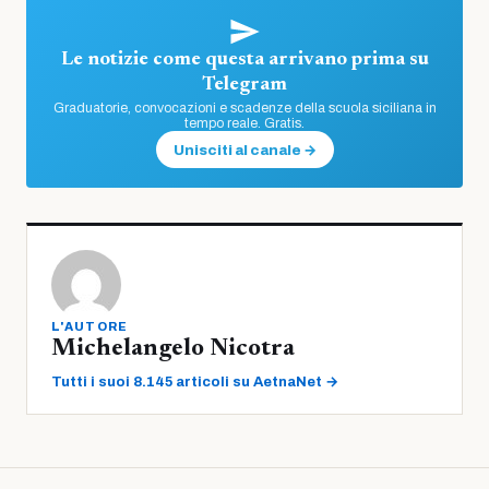
Le notizie come questa arrivano prima su
Telegram
Graduatorie, convocazioni e scadenze della scuola siciliana in
tempo reale. Gratis.
Unisciti al canale →
L'AUTORE
Michelangelo Nicotra
Tutti i suoi 8.145 articoli su AetnaNet →