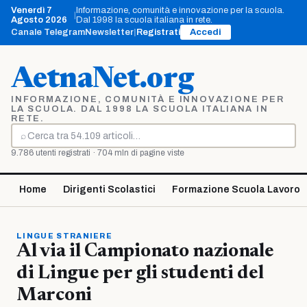
Vai
Venerdì 7
Informazione, comunità e innovazione per la scuola.
|
al
Agosto 2026
Dal 1998 la scuola italiana in rete.
contenuto
Canale Telegram
Newsletter
|
Registrati
Accedi
AetnaNet.org
INFORMAZIONE, COMUNITÀ E INNOVAZIONE PER
LA SCUOLA. DAL 1998 LA SCUOLA ITALIANA IN
RETE.
⌕
Cerca
9.786 utenti registrati · 704 mln di pagine viste
Home
Dirigenti Scolastici
Formazione Scuola Lavoro
LINGUE STRANIERE
Al via il Campionato nazionale
di Lingue per gli studenti del
Marconi