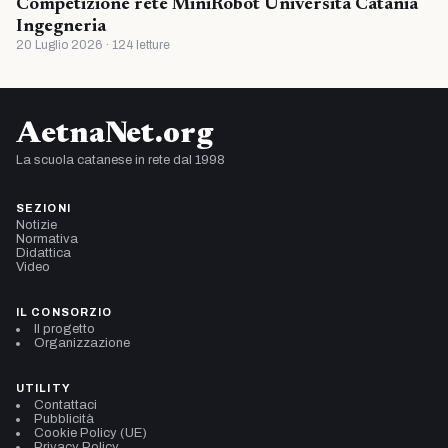
Competizione rete MiniRobot Universita Catania
Ingegneria
20 Luglio 2026 · 124 letture
AetnaNet.org
La scuola catanese in rete dal 1998
SEZIONI
Notizie
Normativa
Didattica
Video
IL CONSORZIO
Il progetto
Organizzazione
UTILITY
Contattaci
Pubblicità
Cookie Policy (UE)
Privacy Policy