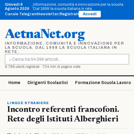
Vai
Giovedì 6
Informazione, comunità e innovazione per la scuola.
|
al
Agosto 2026
Dal 1998 la scuola italiana in rete.
contenuto
Canale Telegram
Newsletter
|
Registrati
Accedi
AetnaNet.org
INFORMAZIONE, COMUNITÀ E INNOVAZIONE PER
LA SCUOLA. DAL 1998 LA SCUOLA ITALIANA IN
RETE.
⌕
Cerca
9.786 utenti registrati · 704 mln di pagine viste
Home
Dirigenti Scolastici
Formazione Scuola Lavoro
LINGUE STRANIERE
Incontro referenti francofoni.
Rete degli Istituti Alberghieri