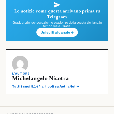
Le notizie come questa arrivano prima su
Telegram
Graduatorie, convocazioni e scadenze della scuola siciliana in
tempo reale. Gratis.
Unisciti al canale →
L'AUTORE
Michelangelo Nicotra
Tutti i suoi 8.144 articoli su AetnaNet →