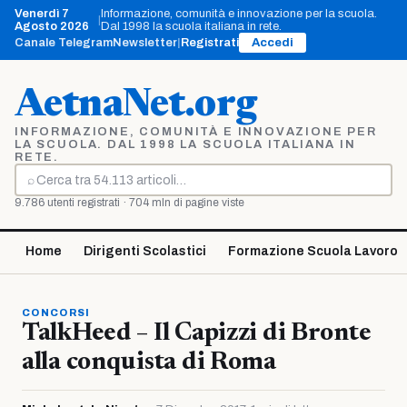
Vai
Venerdì 7
Informazione, comunità e innovazione per la scuola.
|
al
Agosto 2026
Dal 1998 la scuola italiana in rete.
contenuto
Canale Telegram
Newsletter
|
Registrati
Accedi
AetnaNet.org
INFORMAZIONE, COMUNITÀ E INNOVAZIONE PER
LA SCUOLA. DAL 1998 LA SCUOLA ITALIANA IN
RETE.
⌕
Cerca
9.786 utenti registrati · 704 mln di pagine viste
Home
Dirigenti Scolastici
Formazione Scuola Lavoro
CONCORSI
TalkHeed – Il Capizzi di Bronte
alla conquista di Roma