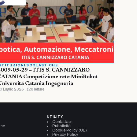
STITUZIONI SCOLASTICHE
2009-05-29 – ITIS S. CANNIZZARO
CATANIA Competizione rete MiniRobot
niversita Catania Ingegneria
0 Luglio 2026 · 126 letture
UTILITY
Contattaci
one
Pubblicità
Cookie Policy (UE)
Privacy Policy