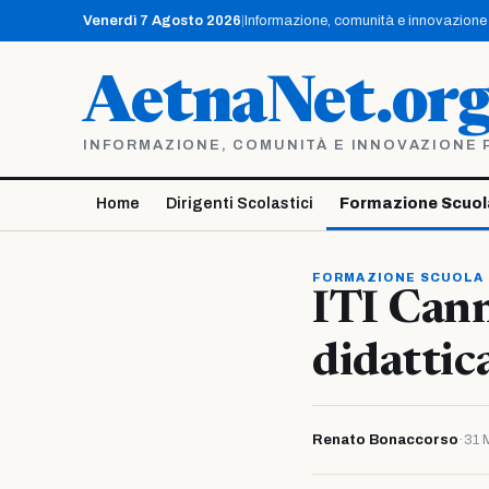
Vai
Venerdì 7 Agosto 2026
|
Informazione, comunità e innovazione p
al
contenuto
AetnaNet.or
INFORMAZIONE, COMUNITÀ E INNOVAZIONE PE
Home
Dirigenti Scolastici
Formazione Scuol
FORMAZIONE SCUOLA
ITI Cann
didattica
Renato Bonaccorso
·
31 