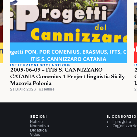
ISTITUZIONI SCOLASTICHE
I
2005-06-09 – ITIS S. CANNIZZARO
CATANIA Comenius 1 Project linguistic Sicily
Mazovia Polonia
U
21 Luglio 2026 · 81 letture
2
SEZIONI
IL CONSORZIO
Notizie
Il progetto
Normativa
Organizzazi
Didattica
Video