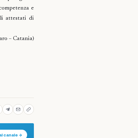
 competenza e
i attestati di
aro – Catania)
al canale →