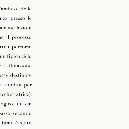
’ambito delle
enza presso le
 alcune lezioni
he il processo
tto il percorso
 un tipico ciclo
l’affinazione
lette destinate
di tondini per
cchettatrice).
ogico in cui
 passo, secondo
 fumi, è stato