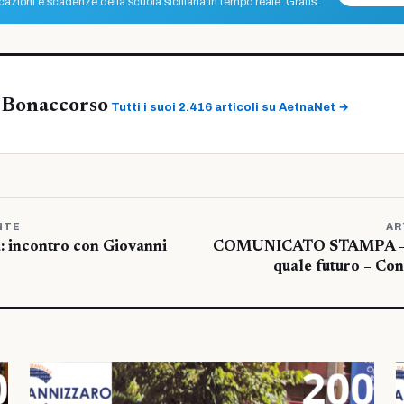
azioni e scadenze della scuola siciliana in tempo reale. Gratis.
 Bonaccorso
Tutti i suoi 2.416 articoli su AetnaNet →
NTE
AR
 incontro con Giovanni
COMUNICATO STAMPA – I g
quale futuro – Co