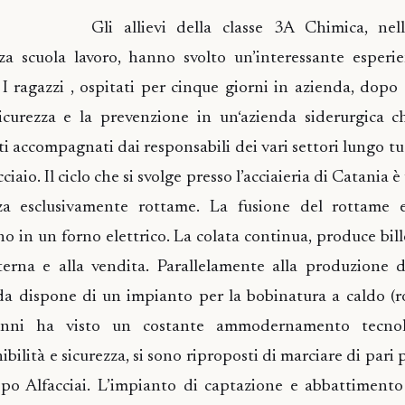
Gli allievi della classe 3A Chimica, nell
nza scuola lavoro, hanno svolto un’interessante esperi
a. I ragazzi , ospitati per cinque giorni in azienda, dopo
sicurezza e la prevenzione in un‘azienda siderurgica c
ti accompagnati dai responsabili dei vari settori lungo tu
iaio. Il ciclo che si svolge presso l’acciaieria di Catania è
zza esclusivamente rottame. La fusione del rottame e 
no in un forno elettrico. La colata continua, produce bil
terna e alla vendita. Parallelamente alla produzione 
nda dispone di un impianto per la bobinatura a caldo (ro
i anni ha visto un costante ammodernamento tecnol
ibilità e sicurezza, si sono riproposti di marciare di pari
uppo Alfacciai. L’impianto di captazione e abbattimento