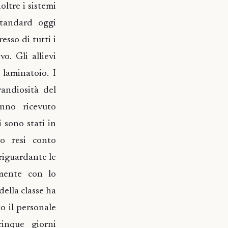
ltre i sistemi
standard oggi
sso di tutti i
o. Gli allievi
 laminatoio. I
randiosità del
anno ricevuto
i sono stati in
no resi conto
 riguardante le
amente con lo
della classe ha
to il personale
cinque giorni