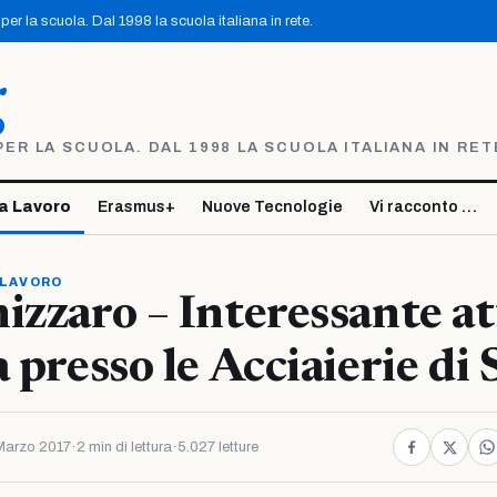
er la scuola. Dal 1998 la scuola italiana in rete.
g
R LA SCUOLA. DAL 1998 LA SCUOLA ITALIANA IN RET
a Lavoro
Erasmus+
Nuove Tecnologie
Vi racconto …
 LAVORO
izzaro – Interessante at
 presso le Acciaierie di S
Marzo 2017
·
2 min di lettura
·
5.027 letture