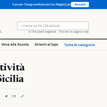
Canale Telegram
Newsletter
|
Registrati
Accedi
⌕
Cerca
E.
9.786 utenti registrati · 704 mln di pagine viste
Voce alla Scuola
Attenti al lupo
Tutte le categorie ↓
tività
icilia