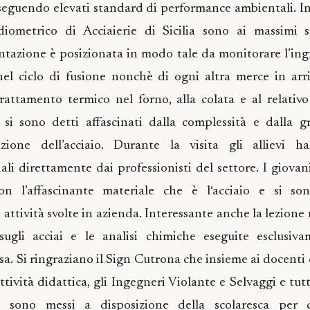
seguendo elevati standard di performance ambientali. Ino
diometrico di Acciaierie di Sicilia sono ai massimi 
ntazione è posizionata in modo tale da monitorare l’ingre
 nel ciclo di fusione nonchè di ogni altra merce in arriv
rattamento termico nel forno, alla colata e al relativo
 si sono detti affascinati dalla complessità e dalla g
ione dell’acciaio. Durante la visita gli allievi h
ali direttamente dai professionisti del settore. I giovan
on l’affascinante materiale che è l‘acciaio e si so
attività svolte in azienda. Interessante anche la lezione
ugli acciai e le analisi chimiche eseguite esclusiv
a. Si ringraziano il Sign Cutrona che insieme ai docenti 
ttività didattica, gli Ingegneri Violante e Selvaggi e tut
i sono messi a disposizione della scolaresca per 