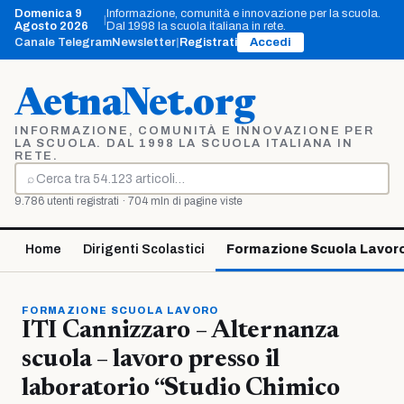
Vai
Domenica 9
Informazione, comunità e innovazione per la scuola.
|
al
Agosto 2026
Dal 1998 la scuola italiana in rete.
contenuto
Canale Telegram
Newsletter
|
Registrati
Accedi
AetnaNet.org
INFORMAZIONE, COMUNITÀ E INNOVAZIONE PER
LA SCUOLA. DAL 1998 LA SCUOLA ITALIANA IN
RETE.
⌕
Cerca
9.786 utenti registrati · 704 mln di pagine viste
Home
Dirigenti Scolastici
Formazione Scuola Lavor
FORMAZIONE SCUOLA LAVORO
ITI Cannizzaro – Alternanza
scuola – lavoro presso il
laboratorio “Studio Chimico