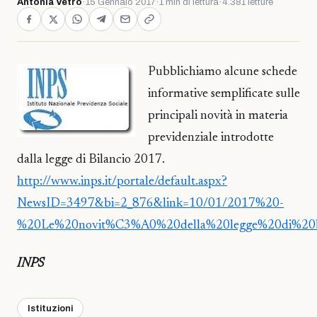
Antonia Vetro
·
15 Gennaio 2017
·
1 min di lettura
·
4.381 letture
Pubblichiamo alcune schede
informative semplificate sulle
principali novità in materia
previdenziale introdotte
dalla legge di Bilancio 2017.
http://www.inps.it/portale/default.aspx?
NewsID=3497&bi=2_876&link=10/01/2017%20-
%20Le%20novit%C3%A0%20della%20legge%20di%20bi
INPS
Istituzioni