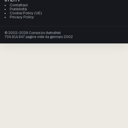
UTILITY
Contattaci
Pubblicità
Cookie Policy (UE)
Privacy Policy
© 2002–2026 Consorzio AetnaNet
704.914.947 pagine viste da gennaio 2002