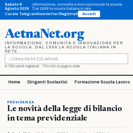
Vai
Sabato 8
Informazione, comunità e innovazione per la scuola.
|
al
Agosto 2026
Dal 1998 la scuola italiana in rete.
contenuto
Canale Telegram
Newsletter
|
Registrati
Accedi
AetnaNet.org
INFORMAZIONE, COMUNITÀ E INNOVAZIONE PER
LA SCUOLA. DAL 1998 LA SCUOLA ITALIANA IN
RETE.
⌕
Cerca
9.786 utenti registrati · 704 mln di pagine viste
Home
Dirigenti Scolastici
Formazione Scuola Lavoro
PREVIDENZA
Le novità della legge di bilancio
in tema previdenziale