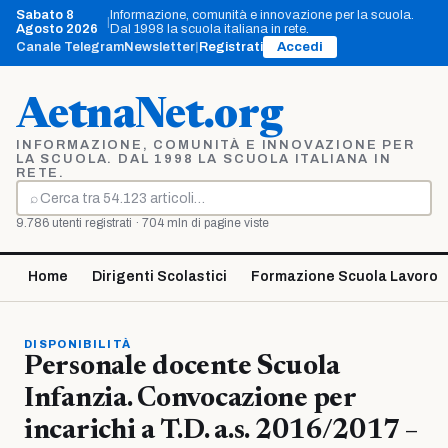
Vai
Sabato 8
Informazione, comunità e innovazione per la scuola.
|
al
Agosto 2026
Dal 1998 la scuola italiana in rete.
contenuto
Canale Telegram
Newsletter
|
Registrati
Accedi
AetnaNet.org
INFORMAZIONE, COMUNITÀ E INNOVAZIONE PER
LA SCUOLA. DAL 1998 LA SCUOLA ITALIANA IN
RETE.
⌕
Cerca
9.786 utenti registrati · 704 mln di pagine viste
Home
Dirigenti Scolastici
Formazione Scuola Lavoro
DISPONIBILITÀ
Personale docente Scuola
Infanzia. Convocazione per
incarichi a T.D. a.s. 2016/2017 –