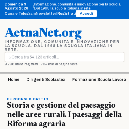
Vai
Domenica 9
Informazione, comunità e innovazione per la scuola.
|
al
Agosto 2026
Dal 1998 la scuola italiana in rete.
contenuto
Canale Telegram
Newsletter
|
Registrati
Accedi
AetnaNet.org
INFORMAZIONE, COMUNITÀ E INNOVAZIONE PER
LA SCUOLA. DAL 1998 LA SCUOLA ITALIANA IN
RETE.
⌕
Cerca
9.786 utenti registrati · 704 mln di pagine viste
Home
Dirigenti Scolastici
Formazione Scuola Lavoro
PERCORSI DIDATTICI
Storia e gestione del paesaggio
nelle aree rurali. I paesaggi della
Riforma agraria