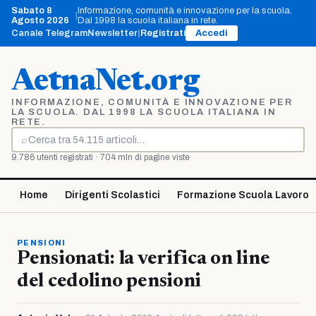
Vai
Sabato 8
Informazione, comunità e innovazione per la scuola.
|
al
Agosto 2026
Dal 1998 la scuola italiana in rete.
contenuto
Canale Telegram
Newsletter
|
Registrati
Accedi
AetnaNet.org
INFORMAZIONE, COMUNITÀ E INNOVAZIONE PER
LA SCUOLA. DAL 1998 LA SCUOLA ITALIANA IN
RETE.
⌕
Cerca
9.786 utenti registrati · 704 mln di pagine viste
Home
Dirigenti Scolastici
Formazione Scuola Lavoro
PENSIONI
Pensionati: la verifica on line
del cedolino pensioni