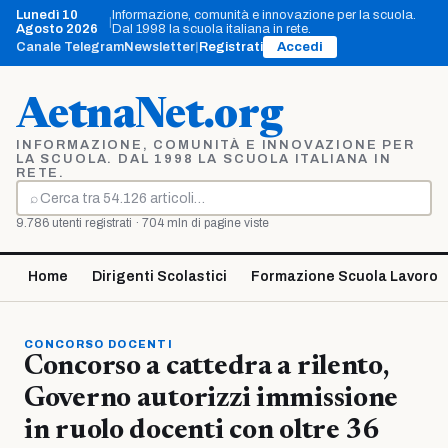
Vai
Lunedì 10
Informazione, comunità e innovazione per la scuola.
|
al
Agosto 2026
Dal 1998 la scuola italiana in rete.
contenuto
Canale Telegram
Newsletter
|
Registrati
Accedi
AetnaNet.org
INFORMAZIONE, COMUNITÀ E INNOVAZIONE PER
LA SCUOLA. DAL 1998 LA SCUOLA ITALIANA IN
RETE.
⌕
Cerca
9.786 utenti registrati · 704 mln di pagine viste
Home
Dirigenti Scolastici
Formazione Scuola Lavoro
CONCORSO DOCENTI
Concorso a cattedra a rilento,
Governo autorizzi immissione
in ruolo docenti con oltre 36