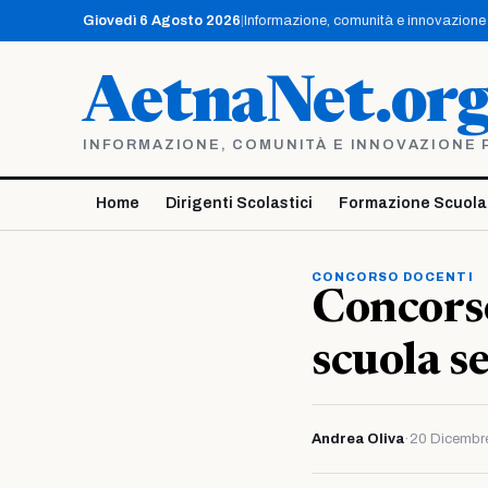
Vai
Giovedì 6 Agosto 2026
|
Informazione, comunità e innovazione p
al
contenuto
AetnaNet.or
INFORMAZIONE, COMUNITÀ E INNOVAZIONE PE
Home
Dirigenti Scolastici
Formazione Scuola
CONCORSO DOCENTI
Concorso
scuola s
Andrea Oliva
·
20 Dicembr