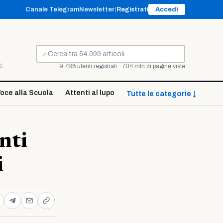
Canale Telegram
Newsletter
|
Registrati
Accedi
⌕
Cerca
E.
9.786 utenti registrati · 704 mln di pagine viste
oce alla Scuola
Attenti al lupo
Tutte le categorie ↓
nti
i