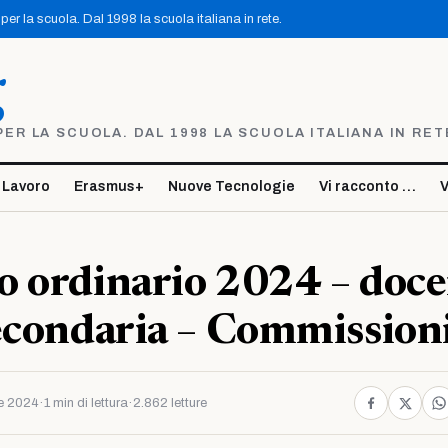
er la scuola. Dal 1998 la scuola italiana in rete.
g
R LA SCUOLA. DAL 1998 LA SCUOLA ITALIANA IN RET
 Lavoro
Erasmus+
Nuove Tecnologie
Vi racconto …
V
 ordinario 2024 – doce
econdaria – Commission
e 2024
·
1 min di lettura
·
2.862 letture