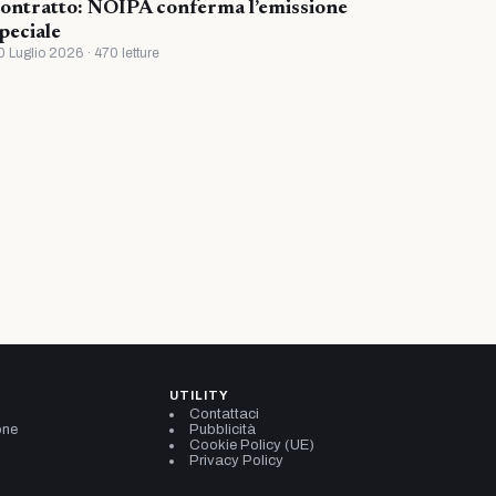
ontratto: NOIPA conferma l’emissione
peciale
0 Luglio 2026 · 470 letture
UTILITY
Contattaci
one
Pubblicità
Cookie Policy (UE)
Privacy Policy