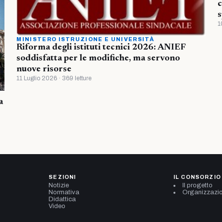
c
s
1
MINISTERO ISTRUZIONE E UNIVERSITÀ
Riforma degli istituti tecnici 2026: ANIEF
soddisfatta per le modifiche, ma servono
nuove risorse
11 Luglio 2026 · 369 letture
a
SEZIONI
IL CONSORZIO
Notizie
Il progetto
Normativa
Organizzazi
Didattica
Video