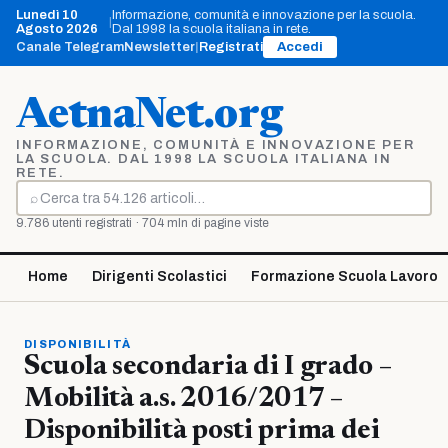
Vai
Lunedì 10
Informazione, comunità e innovazione per la scuola.
|
al
Agosto 2026
Dal 1998 la scuola italiana in rete.
contenuto
Canale Telegram
Newsletter
|
Registrati
Accedi
AetnaNet.org
INFORMAZIONE, COMUNITÀ E INNOVAZIONE PER
LA SCUOLA. DAL 1998 LA SCUOLA ITALIANA IN
RETE.
⌕
Cerca
9.786 utenti registrati · 704 mln di pagine viste
Home
Dirigenti Scolastici
Formazione Scuola Lavoro
DISPONIBILITÀ
Scuola secondaria di I grado –
Mobilità a.s. 2016/2017 –
Disponibilità posti prima dei